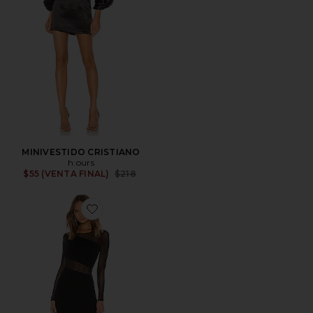
MINIVESTIDO CRISTIANO
h:ours
Previous price:
$55 (VENTA FINAL)
$218
Favorite VESTIDO MANGA LARGA LAVO