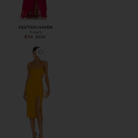
VESTIDO HAVEN
h:ours
Previous price:
$110
$228
Favorite VESTIDO HAYDON