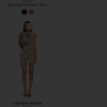
h:ours
Previous price:
$59 (VENTA FINAL)
$158
Favorite VESTIDO IMOGEN
VESTIDO IMOGEN
h:ours