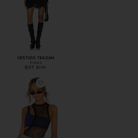
VESTIDO TEAGAN
h:ours
Previous price:
$127
$178
Favorite BODY SUTRA