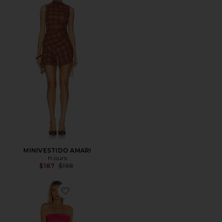
MINIVESTIDO AMARI
h:ours
Previous price:
$187
$198
Favorite MAXIVESTIDO RIOS