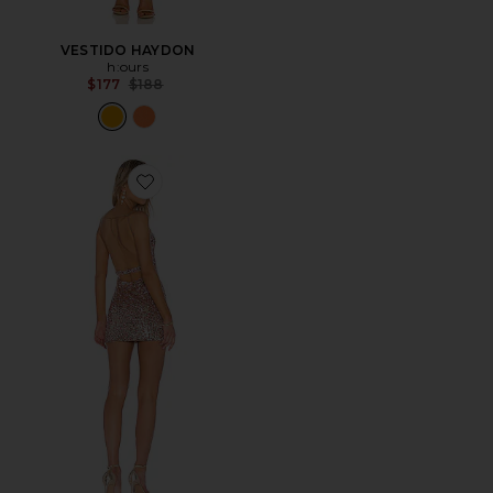
VESTIDO HAYDON
h:ours
Previous price:
$177
$188
Favorite VESTIDO CON ADORNOS VEGA