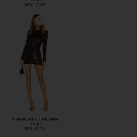
Previous price:
$150
$168
Favorite MINIVESTIDO JULINHA
MINIVESTIDO JULINHA
h:ours
Previous price:
$76
$278