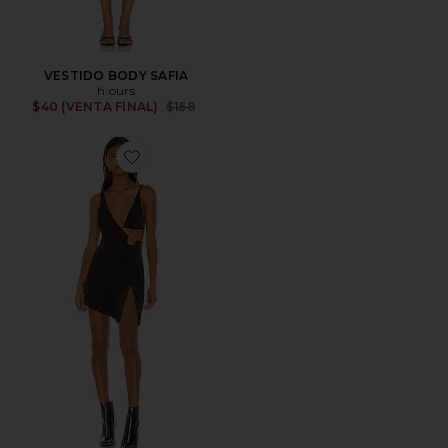
VESTIDO BODY SAFIA
h:ours
Previous price:
$40 (VENTA FINAL)
$158
Favorite MINIVESTIDO REI