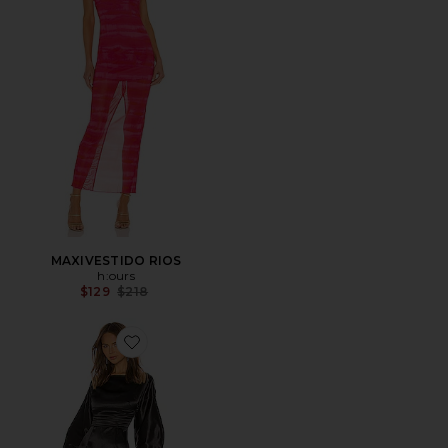
MAXIVESTIDO RIOS
h:ours
Previous price:
$129
$218
Favorite MINIVESTIDO CRISTIANO