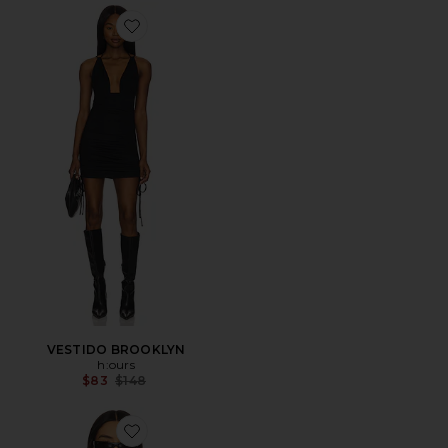
Favorite VESTIDO BROOKLYN
VESTIDO BROOKLYN
h:ours
Previous price:
$83
$148
Favorite Rizzo Top