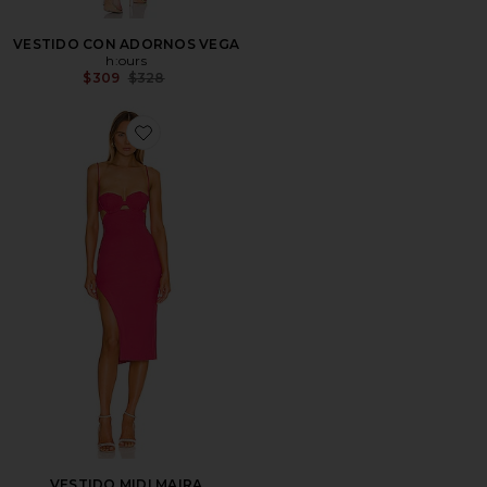
VESTIDO CON ADORNOS VEGA
h:ours
Previous price:
$309
$328
Favorite VESTIDO MIDI MAIRA
VESTIDO MIDI MAIRA