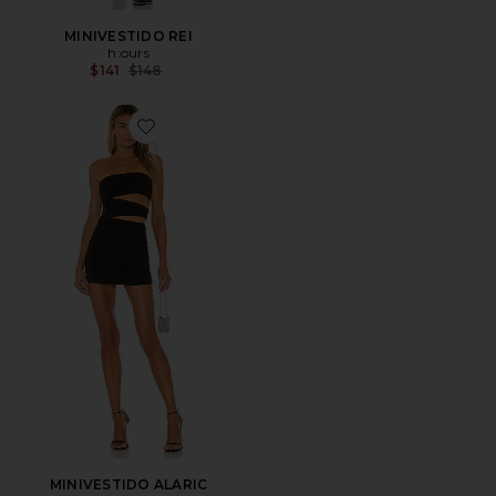
MINIVESTIDO REI
h:ours
Previous price:
$141
$148
Favorite MINIVESTIDO ALARIC
MINIVESTIDO ALARIC