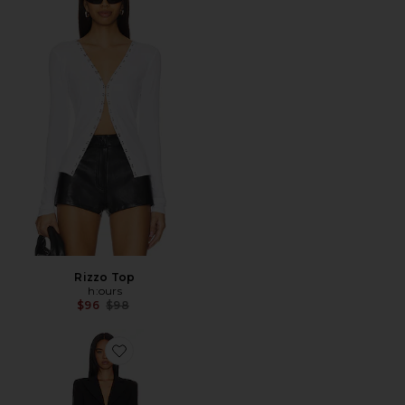
Rizzo Top
h:ours
Previous price:
$96
$98
Favorite Nana Jumpsuit