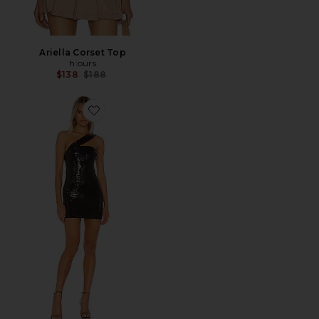
Ariella Corset Top
h:ours
Previous price:
$138
$188
Favorite MINIVESTIDO SHAY