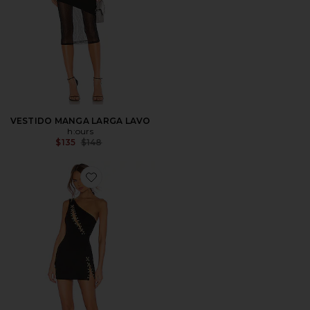
VESTIDO MANGA LARGA LAVO
h:ours
Previous price:
$135
$148
Favorite VESTIDO BODY DELACEY