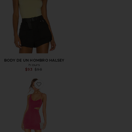
BODY DE UN HOMBRO HALSEY
h:ours
Previous price:
$93
$98
Favorite VESTIDO LAMBERT