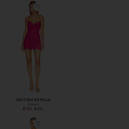
Favorite VESTIDO ESTELLE
VESTIDO ESTELLE
h:ours
Previous price:
$130
$138
Favorite MINIVESTIDO AMARI