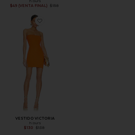
h:ours
Previous price:
$49 (VENTA FINAL)
$158
Favorite VESTIDO VICTORIA
VESTIDO VICTORIA
h:ours
Previous price:
$130
$138