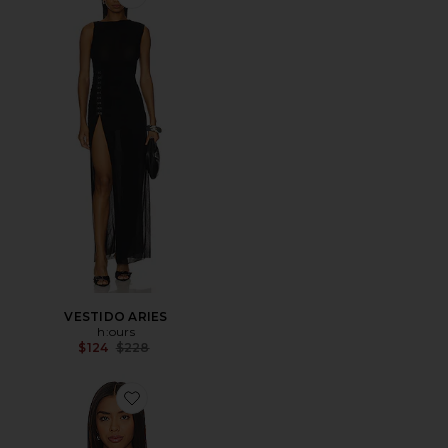
Favorite VESTIDO ARIES
VESTIDO ARIES
h:ours
Previous price:
$124
$228
Favorite Inez Crop Top