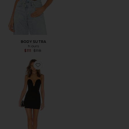
BODY SUTRA
h:ours
Previous price:
$111
$118
Favorite BODYCON SIN TIRANTES CYNLEE