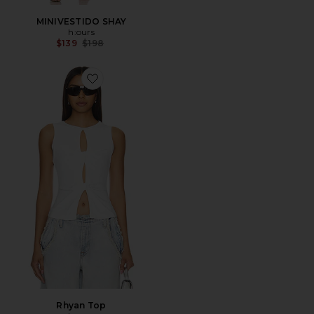
MINIVESTIDO SHAY
h:ours
Previous price:
$139
$198
Favorite Rhyan Top
Rhyan Top