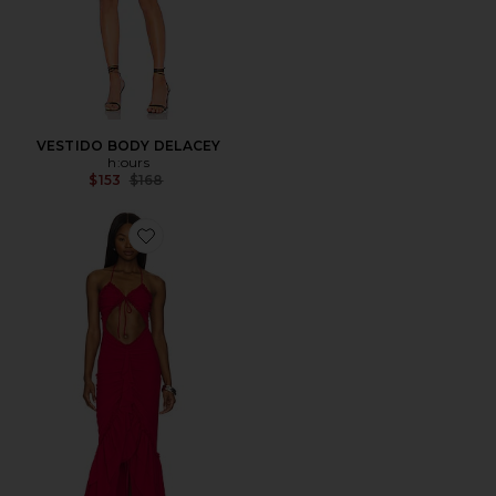
VESTIDO BODY DELACEY
h:ours
Previous price:
$153
$168
Favorite VESTIDO HAVEN