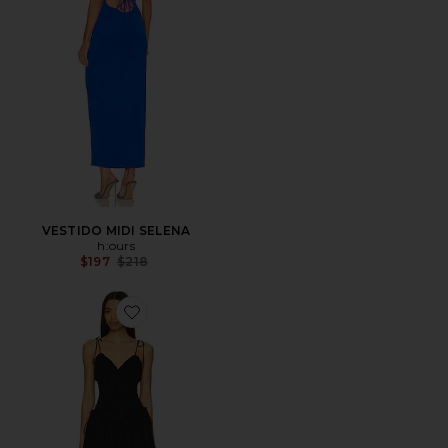
VESTIDO MIDI SELENA
h:ours
Previous price:
$197
$218
Favorite VESTIDO TEAGAN