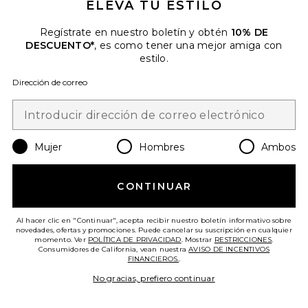
ELEVA TU ESTILO
Regístrate en nuestro boletín y obtén
10% DE
DESCUENTO*
, es como tener una mejor amiga con
estilo.
Dirección de correo
Mujer
Hombres
Ambos
VESTIDO MIDI REI
h:ours
Previous price:
$141
$178
CONTINUAR
Al hacer clic en "Continuar", acepta recibir nuestro boletín informativo sobre
novedades, ofertas y promociones. Puede cancelar su suscripción en cualquier
momento. Ver
POLÍTICA DE PRIVACIDAD
. Mostrar
RESTRICCIONES
.
Favorite FALDA AUDEN
Consumidores de California, vean nuestra
AVISO DE INCENTIVOS
FINANCIEROS.
.
No gracias, prefiero continuar