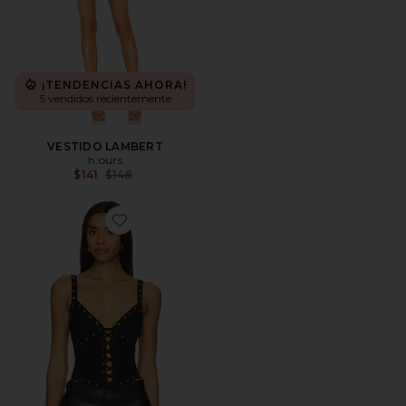
¡TENDENCIAS AHORA!
5 vendidos recientemente
VESTIDO LAMBERT
h:ours
Previous price:
$141
$148
Favorite Arya Top