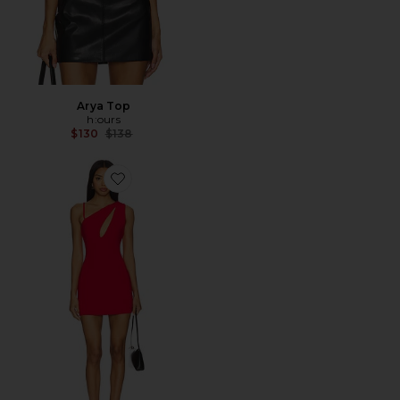
Arya Top
h:ours
Previous price:
$130
$138
Favorite VESTIDO BODY SAFIA