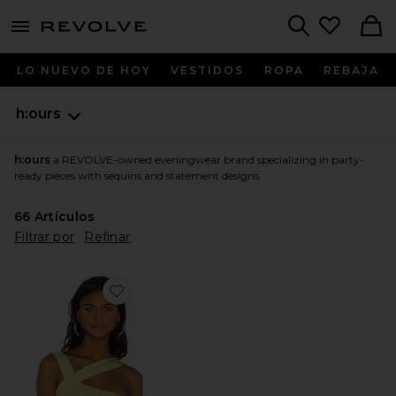
menu - shows more content
Revolve, Apparel & Fashion
Search
LO NUEVO DE HOY
VESTIDOS
ROPA
REBAJA
h:ours
h:ours
a REVOLVE-owned eveningwear brand specializing in party-
ready pieces with sequins and statement designs.
66
Artículos
Filtrar por
Refinar
Favorite BODY DE UN HOMBRO HALSEY