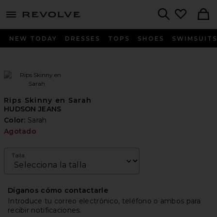
menu - shows more content
Revolve, Apparel & Fashion
Search
NEW TODAY
DRESSES
TOPS
SHOES
SWIMSUIT
Rips Skinny en Sarah
HUDSON JEANS
Color:
Sarah
Agotado
Talla
Díganos cómo contactarle
Introduce tu correo electrónico, teléfono o ambos para
recibir notificaciones.