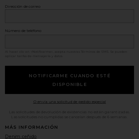
Dirección de correo
Número de teléfono
Al hacer clic en «Notificarme», acepta nuestras
Términos de SMS
. Se pueden
aplicar tarifas de mensajería y datos.
NOTIFICARME CUANDO ESTÉ
DISPONIBLE
Opens in a moda
O envía una solicitud de pedido especial
Las solicitudes de devolución de existencias no están garantizadas.
Las solicitudes no cumplidas se cancelan después de 6 semanas.
MÁS INFORMACIÓN
Denim ceñido