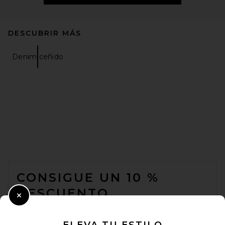
DESCUBRIR MÁS
Denim ceñido
FOOTER
CONSIGUE UN 10 %
DESCUENTO
Close Modal
Cuando se suscribe a nuestro boletín enviando su correo
electrónico. Puede retirarse en cualquier momento.
política de