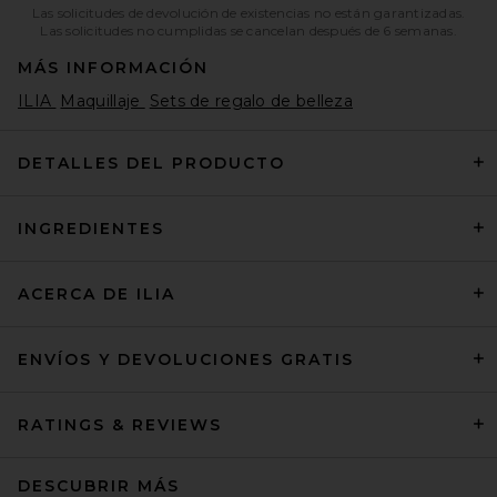
Las solicitudes de devolución de existencias no están garantizadas.
Las solicitudes no cumplidas se cancelan después de 6 semanas.
MÁS INFORMACIÓN
ILIA
Maquillaje
Sets de regalo de belleza
DETALLES DEL PRODUCTO
INGREDIENTES
ACERCA DE ILIA
ENVÍOS Y DEVOLUCIONES GRATIS
RATINGS & REVIEWS
DESCUBRIR MÁS