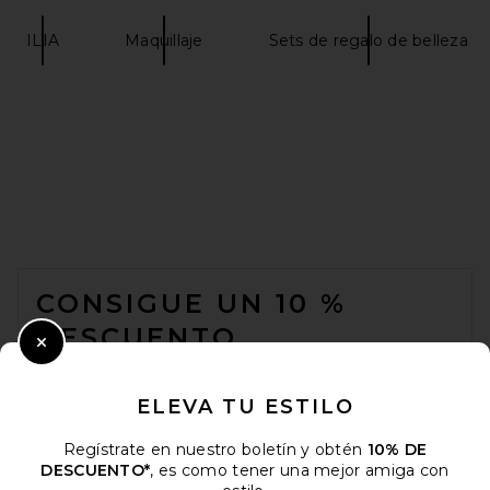
ILIA
Maquillaje
Sets de regalo de belleza
FOOTER
CONSIGUE UN 10 %
DESCUENTO
Close Modal
Cuando se suscribe a nuestro boletín enviando su correo
electrónico. Puede retirarse en cualquier momento.
política de
ELEVA TU ESTILO
privacidad
Regístrate en nuestro boletín y obtén
10% DE
Email Address
DESCUENTO*
, es como tener una mejor amiga con