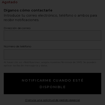
Agotado
Díganos cómo contactarle
Introduce tu correo electrónico, teléfono o ambos para
recibir notificaciones.
Dirección de correo
Número de teléfono
Al hacer clic en «Notificarme», acepta nuestras
Términos de SMS
. Se pueden
aplicar tarifas de mensajería y datos.
NOTIFICARME CUANDO ESTÉ
DISPONIBLE
Opens in a moda
O envía una solicitud de pedido especial