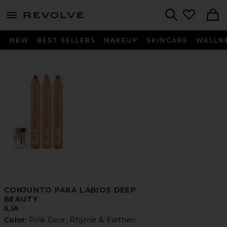
menu - shows more content
Revolve, Apparel & Fashion
Search
NEW
BEST SELLERS
MAKEUP
SKINCARE
WELLN
CONJUNTO PARA LABIOS DEEP
BEAUTY
ILIA
Color:
Pink Door, Rhyme & Earthen