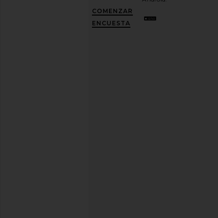
y
CONSIGUE
COMENZAR
UN
10%
ENCUESTA
DESCUENTO
.
Es
como
tener
una
mejor
amiga
con
estilo.
Puedes
cancelar
tu
suscripción
cuando
quieras.
Política
de
Privacidad
Dirección
de
correo
REGÍSTRATE