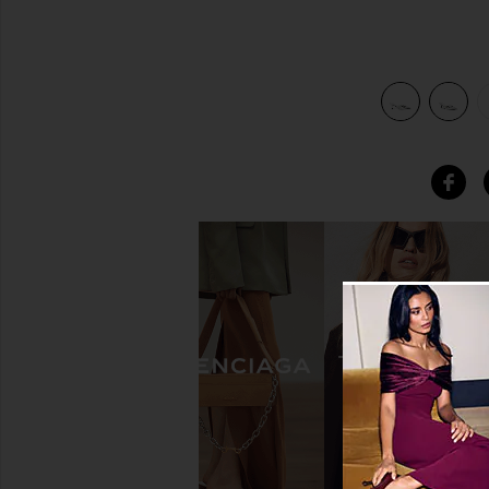
view 5 of 5 PANTUNFLA GRATIS in Silver Metallic Patent