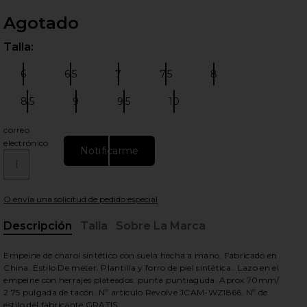
Agotado
Talla:
Por 
6
6.5
7
7.5
8
Talla:
Talla:
Talla:
Talla:
Talla:
8.5
9
9.5
10
Talla:
Talla:
Talla:
Talla:
correo
electrónico
ientes diapositivas
Notificarme
O envía una solicitud de pedido especial
Descripción
Talla
Sobre La Marca
, Cu
Empeine de charol sintético con suela hecha a mano. Fabricado en
China. Estilo De meter. Plantilla y forro de piel sintética.. Lazo en el
empeine con herrajes plateados. punta puntiaguda. Aprox 70mm/
2.75 pulgada de tacón. Nº artículo Revolve JCAM-WZ1866. Nº de
estilo del fabricante GRATIS.