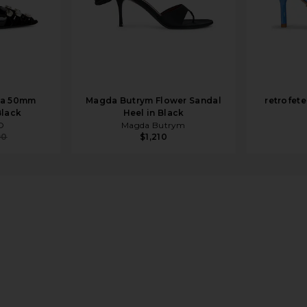
na 50mm
Magda Butrym Flower Sandal
retrofete
Black
Heel in Black
O
Magda Butrym
90
$1,210
ic Patent