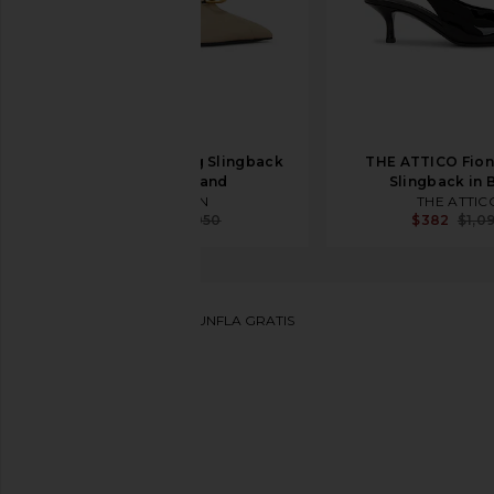
BALMAIN Piercing Slingback
THE ATTICO Fio
Pump in Sand
Slingback in 
BALMAIN
THE ATTIC
$525
$1,050
$382
$1,0
Jeffrey Campbell
PANTUNFLA GRATIS
favoritoJeffrey Campbell Gratis Mule in Silver Metall