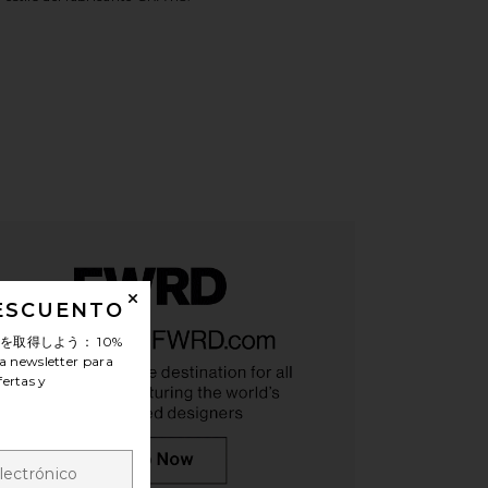
iew 2 of 5 PANTUNFLA GRATIS in Silver Metallic Patent
view
HARE GRATIS MULE IN SILVER METALLIC PATENT ON
HARE GRATIS MULE IN SILVER METALLIC PATENT ON
HARE GRATIS MULE IN SILVER METALLIC PATENT ON
DESCUENTO
ンを取得しよう：
10%
a newsletter para
fertas y