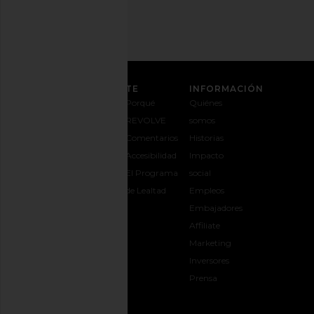
ATENCIÓN AL CLIENTE
INFORMACIÓN
Contáctanos
Envíos y
Porqué
Quiénes
1-888-442-
entregas
REVOLVE
somos
5830
Cambios y
Comentarios
Historias
Opciones de
devoluciones
Accesibilidad
Impacto
pago
Guía de
El Programa
social
Preguntas
tallas
de Lealtad
Empleos
frecuentes
Regalar
Embajadores
Síguele la
REVOLVE
Affiliate
pista a tu
Marketing
pedido
Inversores
opens in a new window
Prensa
CONECTAR