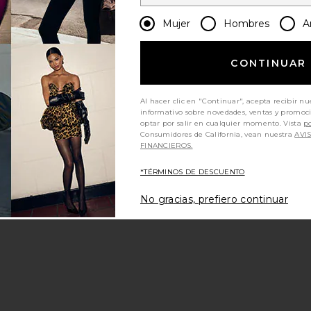
Mujer
Hombres
A
CONTINUAR
Al hacer clic en "Continuar", acepta recibir nu
informativo sobre novedades, ventas y promoc
optar por salir en cualquier momento. Vista
po
Consumidores de California, vean nuestra
AVI
FINANCIEROS.
*TÉRMINOS DE DESCUENTO
No gracias, prefiero continuar