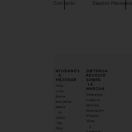
Pantuflas
Con tacón
Zapatos Plateados
MEJORA
AYÚDANOS
OBTENGA
TU
A
REVOLVE
JUEGO
MEJORAR
SOBRE
DE
LA
Haz
MODA
MARCHA
una
Descarga
breve
Suscríbase
nuestra
encuesta
a
sencilla
sobre
nuestro
aplicación
la
boletín
iPhone,
visita
por
iPad
de
correo
y
hoy.
electrónico
Android.