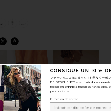
view 1 of 5 PANTUNFLA GRATIS in Silver Metallic Patent
v
S
S
S
CONSIGUE UN 10 % 
ファッショニスタの皆さん！お得なクーポ
DE DESCUENTO
suscribiéndote a nuestr
recibir en primicia nuestras novedades, o
promociones.
Dirección de correo