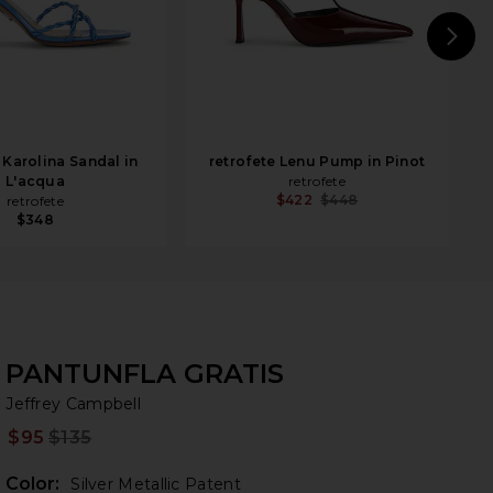
N
 Karolina Sandal in
retrofete Lenu Pump in Pinot
L'acqua
retrofete
$422
$448
retrofete
$348
PANTUNFLA GRATIS
Je
bran
Jeffrey Campbell
$95
$135
Prev
Color:
Silver Metallic Patent