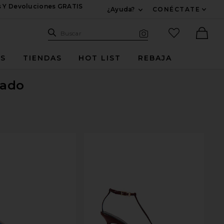
s Y Devoluciones GRATIS
¿Ayuda?
CONÉCTATE
Expandir Para Informac
Sitio de búsqueda
artículos fav
Buscar
Búsqueda visual
Ther
ES
TIENDAS
HOT LIST
REBAJA
tado