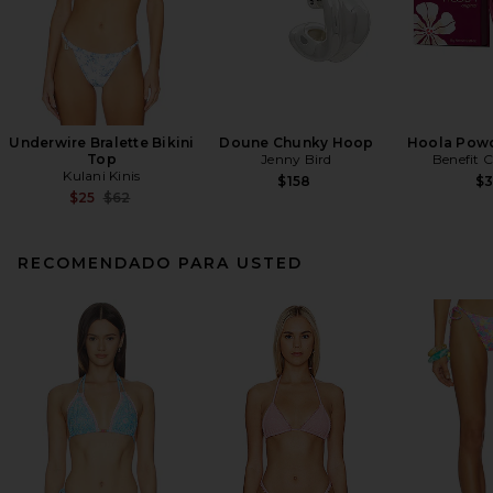
Underwire Bralette Bikini
Doune Chunky Hoop
Hoola Powd
Top
Jenny Bird
Benefit 
Kulani Kinis
$158
$
Previous price:
$25
$62
RECOMENDADO PARA USTED