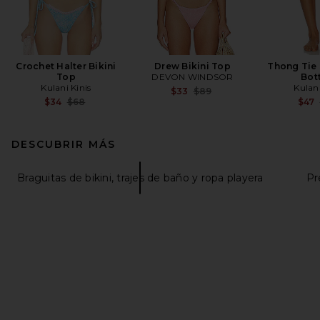
Crochet Halter Bikini
Drew Bikini Top
Thong Tie 
Top
DEVON WINDSOR
Bot
Kulani Kinis
Kulani
Previous price:
$33
$89
Previous price:
$34
$68
$47
DESCUBRIR MÁS
Braguitas de bikini, trajes de baño y ropa playera
Pr