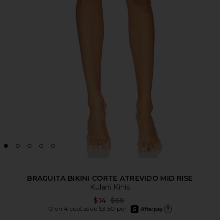
BRAGUITA BIKINI CORTE ATREVIDO MID RISE
Kulani Kinis
Previous price:
$14
$60
afterpay
O en 4 cuotas de $3.50 por
Más información de Afte