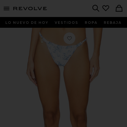
menu - shows more content
Revolve, Apparel & Fashion
Search
LO NUEVO DE HOY
VESTIDOS
ROPA
REBAJA
Favorito BRAGUITA BIKINI CORTE 