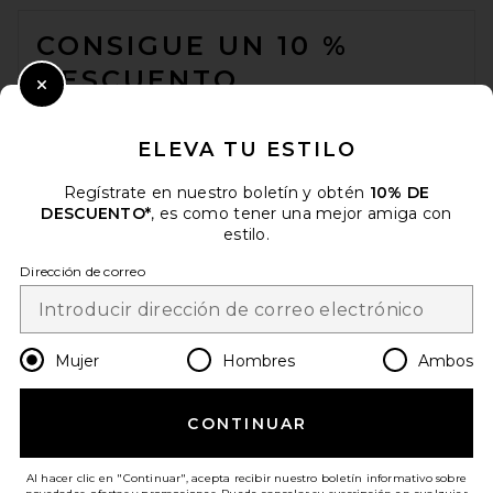
FOOTER
CONSIGUE UN 10 %
DESCUENTO
Close Modal
Cuando se suscribe a nuestro boletín enviando su correo
electrónico. Puede retirarse en cualquier momento.
política de
ELEVA TU ESTILO
privacidad
Regístrate en nuestro boletín y obtén
10% DE
Email Address
DESCUENTO*
, es como tener una mejor amiga con
estilo.
Sign Up
Dirección de correo
es
USD
Change Country Regions Preferences
Mujer
Hombres
Ambos
CONTINUAR
¡AYÚDANOS A MEJORAR!
Haz una breve encuesta sobre la visita de hoy.
¡Vamos!
Al hacer clic en "Continuar", acepta recibir nuestro boletín informativo sobre