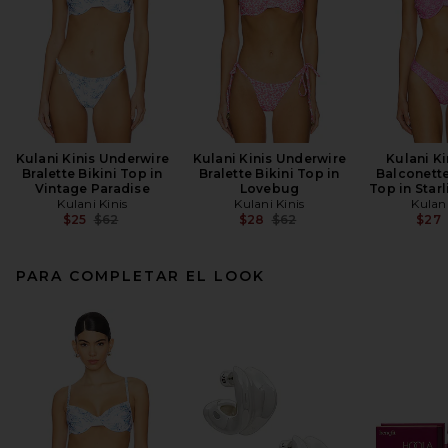
Kulani Kinis Underwire
Kulani Kinis Underwire
Kulani Ki
Bralette Bikini Top in
Bralette Bikini Top in
Balconette
Vintage Paradise
Lovebug
Top in Star
Kulani Kinis
Kulani Kinis
Kulani
Previous price:
Previous price:
$25
$62
$28
$62
$27
PARA COMPLETAR EL LOOK