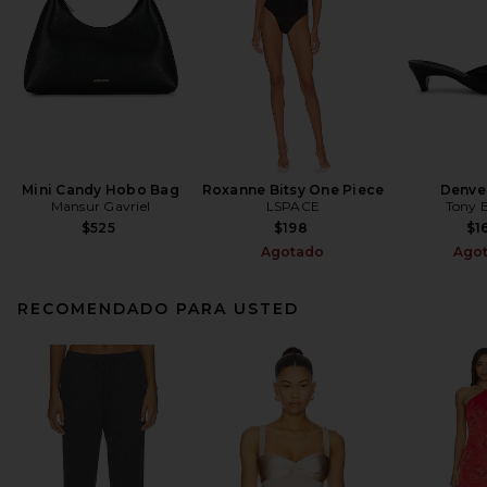
Mini Candy Hobo Bag
Roxanne Bitsy One Piece
Denve
Mansur Gavriel
LSPACE
Tony 
$525
$198
$1
Agotado
Ago
RECOMENDADO PARA USTED