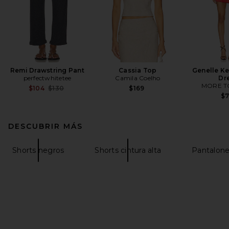
Remi Drawstring Pant
Cassia Top
Genelle Ke
perfectwhitetee
Camila Coelho
Dr
MORE T
Previous price:
$104
$130
$169
$
DESCUBRIR MÁS
Shorts negros
Shorts cintura alta
Pantalone