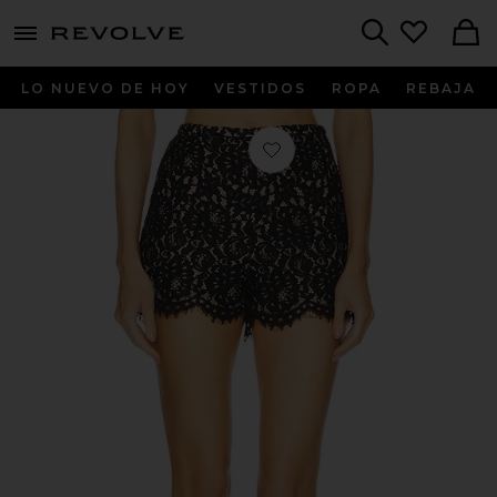
menu - shows more content
Revolve, Apparel & Fashion
Search
LO NUEVO DE HOY
VESTIDOS
ROPA
REBAJA
Favorito Zelie Short en Black