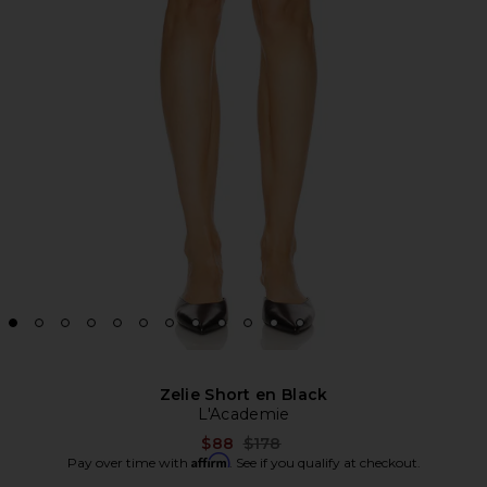
Zelie Short en Black
L'Academie
Previous price:
$88
$178
Affirm
Pay over time with
. See if you qualify at checkout.