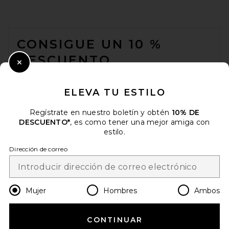
FOOTER
CONSIGUE UN 10 %
DESCUENTO
Close Modal
Cuando se suscribe a nuestro boletín enviando su correo
electrónico. Puede retirarse en cualquier momento.
política de
ELEVA TU ESTILO
privacidad
Regístrate en nuestro boletín y obtén
10% DE
Email Address
DESCUENTO*
, es como tener una mejor amiga con
estilo.
Sign Up
Dirección de correo
es
USD
Change Country Regions Preferences
Mujer
Hombres
Ambos
CONTINUAR
¡AYÚDANOS A MEJORAR!