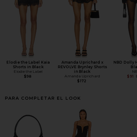
Elodie the Label Kaia
Amanda Uprichard x
NBD Dolly H
Shorts in Black
REVOLVE Brynley Shorts
Bl
Elodie the Label
in Black
N
Amanda Uprichard
$98
$91
$172
PARA COMPLETAR EL LOOK