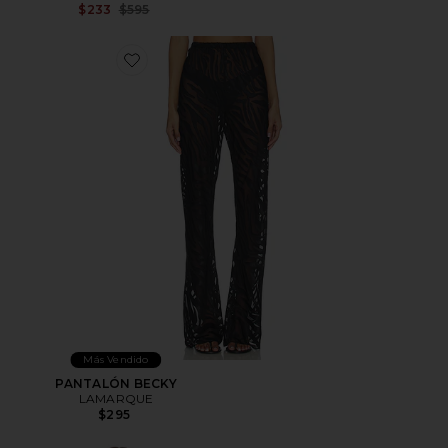
Previous price:
$233
$595
Favorite PANTALÓN BECKY
Más Vendido
PANTALÓN BECKY
LAMARQUE
$295