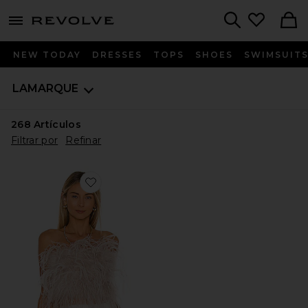
menu - shows more content
Revolve, Apparel & Fashion
Search
NEW TODAY
DRESSES
TOPS
SHOES
SWIMSUIT
LAMARQUE
268
Artículos
Filtrar por
Refinar
Favorite Top Zaina