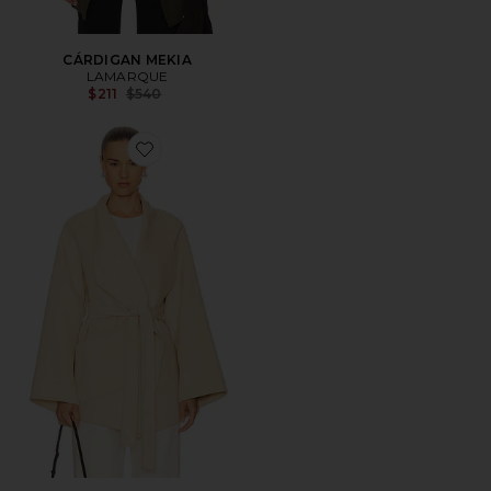
CÁRDIGAN MEKIA
LAMARQUE
Previous price:
$211
$540
Favorite CÁRDIGAN MEKIA