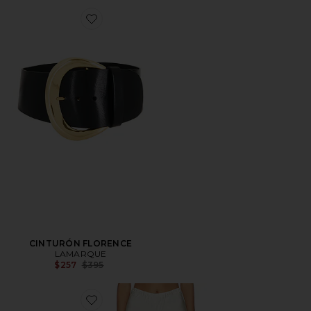
Favorite CINTURÓN FLORENCE
CINTURÓN FLORENCE
LAMARQUE
Previous price:
$257
$395
Favorite PANTALÓN EMILE