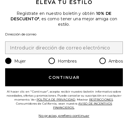
ELEVA TU ESTILO
Regístrate en nuestro boletín y obtén
10% DE
DESCUENTO*
, es como tener una mejor amiga con
estilo.
Dirección de correo
Mujer
Hombres
Ambos
ABRIGO MARLOWE
LAMARQUE
CONTINUAR
$675
Al hacer clic en "Continuar", acepta recibir nuestro boletín informativo sobre
novedades, ofertas y promociones. Puede cancelar su suscripción en cualquier
Favorite CHAQUETA ALMA
momento. Ver
POLÍTICA DE PRIVACIDAD
. Mostrar
RESTRICCIONES
.
Consumidores de California, vean nuestra
AVISO DE INCENTIVOS
FINANCIEROS.
.
No gracias, prefiero continuar