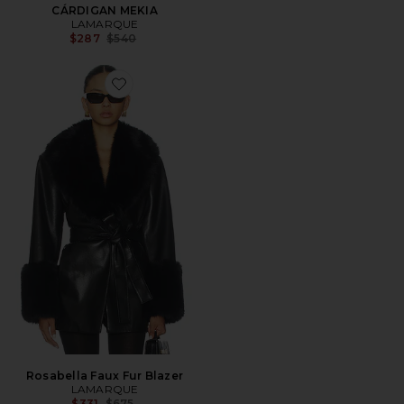
CÁRDIGAN MEKIA
LAMARQUE
Previous price:
$287
$540
Favorite Rosabella Faux Fur Blazer
Rosabella Faux Fur Blazer
LAMARQUE
Previous price:
$331
$675