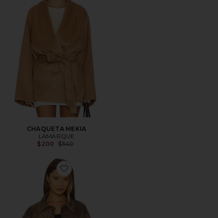
CHAQUETA MEKIA
LAMARQUE
Previous price:
$200
$540
Favorite CHAQUETA ARIZONA