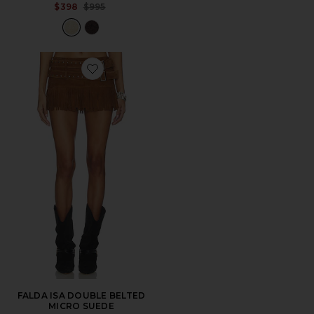
Previous price:
$398
$995
Favorite FALDA ISA DOUBLE BELTED MICRO SUEDE
FALDA ISA DOUBLE BELTED
MICRO SUEDE