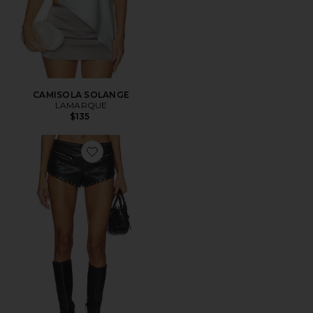
CAMISOLA SOLANGE
LAMARQUE
$135
Favorite x REVOLVE Teegan Faux Leather Low Waist H