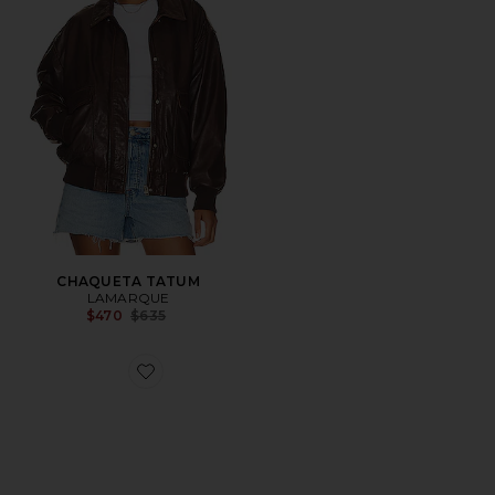
CHAQUETA TATUM
LAMARQUE
Previous price:
$470
$635
Favorite CINTURÓN METAL BUCKLE LEATHER