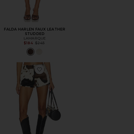
FALDA HARLEN FAUX LEATHER
STUDDED
LAMARQUE
Previous price:
$184
$245
Favorite Tawnia Short