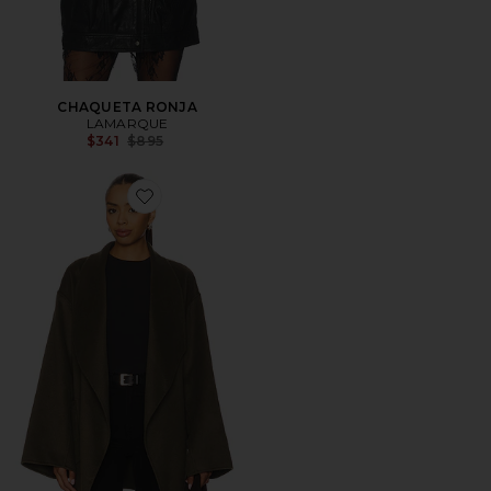
CHAQUETA RONJA
LAMARQUE
Previous price:
$341
$895
Favorite CÁRDIGAN MEKIA