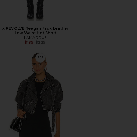
x REVOLVE Teegan Faux Leather
Low Waist Hot Short
LAMARQUE
Previous price:
$135
$225
Favorite CHAQUETA DYLAN