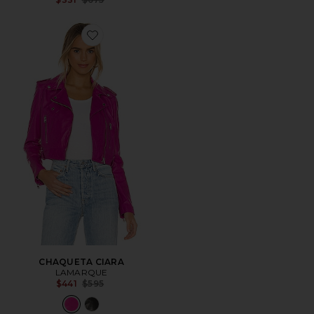
Favorite CHAQUETA CIARA
CHAQUETA CIARA
LAMARQUE
Previous price:
$441
$595