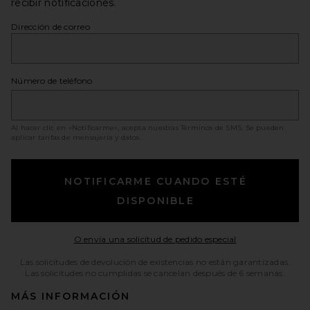
recibir notificaciones.
Dirección de correo
Número de teléfono
Al hacer clic en «Notificarme», acepta nuestras
Términos de SMS
. Se pueden
aplicar tarifas de mensajería y datos.
NOTIFICARME CUANDO ESTÉ
DISPONIBLE
Opens in a moda
O envía una solicitud de pedido especial
Las solicitudes de devolución de existencias no están garantizadas.
Las solicitudes no cumplidas se cancelan después de 6 semanas.
MÁS INFORMACIÓN