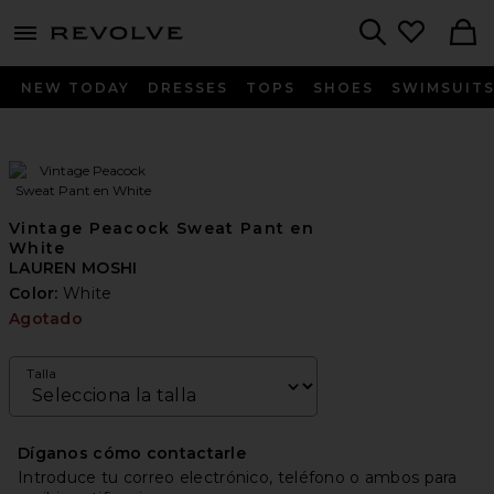
menu - shows more content
Revolve, Apparel & Fashion
Search
NEW TODAY
DRESSES
TOPS
SHOES
SWIMSUIT
Vintage Peacock Sweat Pant en
White
LAUREN MOSHI
Color:
White
Agotado
Talla
Díganos cómo contactarle
Introduce tu correo electrónico, teléfono o ambos para