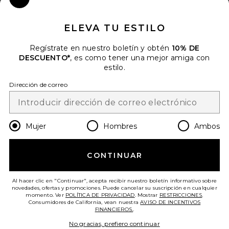
Close Modal
Cuando se suscribe a nuestro boletín enviando su correo
electrónico. Puede retirarse en cualquier momento.
política de
ELEVA TU ESTILO
privacidad
Regístrate en nuestro boletín y obtén
10% DE
Email Address
DESCUENTO*
, es como tener una mejor amiga con
estilo.
Sign Up
Dirección de correo
es
USD
Change Country Regions Preferences
Mujer
Hombres
Ambos
CONTINUAR
¡AYÚDANOS A MEJORAR!
Haz una breve encuesta sobre la visita de hoy.
¡Vamos!
Al hacer clic en "Continuar", acepta recibir nuestro boletín informativo sobre
novedades, ofertas y promociones. Puede cancelar su suscripción en cualquier
momento. Ver
POLÍTICA DE PRIVACIDAD
. Mostrar
RESTRICCIONES
.
Consumidores de California, vean nuestra
AVISO DE INCENTIVOS
ATENCIÓN AL CLIENTE
FINANCIEROS.
.
No gracias, prefiero continuar