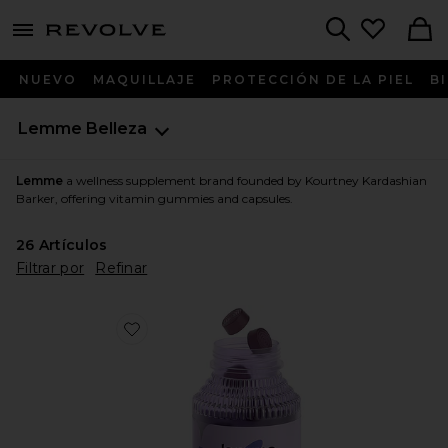
menu - shows more content
Revolve, Apparel & Fashion
Search
NUEVO
MAQUILLAJE
PROTECCIÓN DE LA PIEL
B
Lemme
Belleza
Lemme
a wellness supplement brand founded by Kourtney Kardashian
Barker, offering vitamin gummies and capsules.
26
Artículos
Filtrar por
Refinar
Favorite GOMITAS DE VITAMINA SLEEP