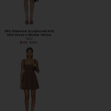
SRG Eleanore Sculptured Knit
Mini Dress in Butter Yellow
SRG
Precio anterior:
$106
$350