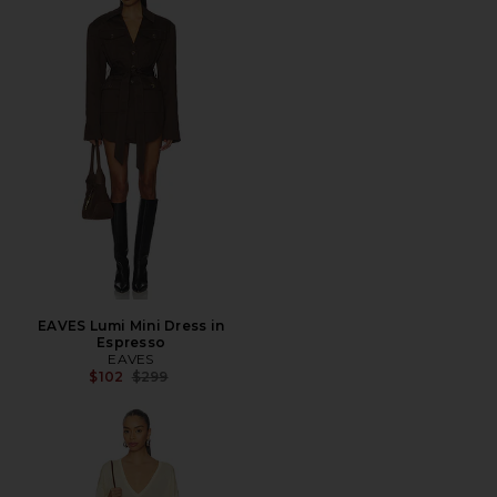
EAVES Lumi Mini Dress in
Espresso
EAVES
Precio anterior:
$102
$299