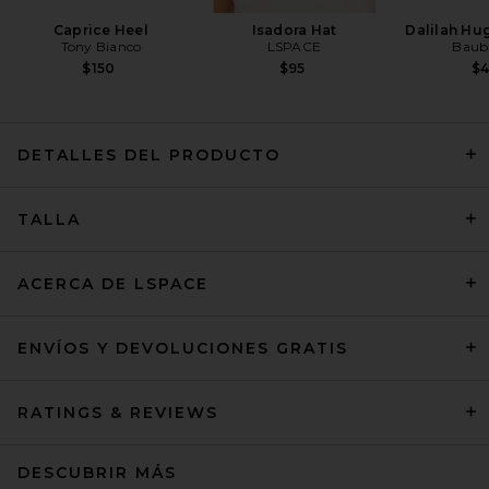
Caprice Heel
Isadora Hat
Dalilah Hu
Tony Bianco
LSPACE
Baub
$150
$95
$
DETALLES DEL PRODUCTO
L'Academie Lotta Linen Mini
TALLA
Dress in Sand
L'Academie
$239
ACERCA DE LSPACE
ENVÍOS Y DEVOLUCIONES GRATIS
RATINGS & REVIEWS
DESCUBRIR MÁS