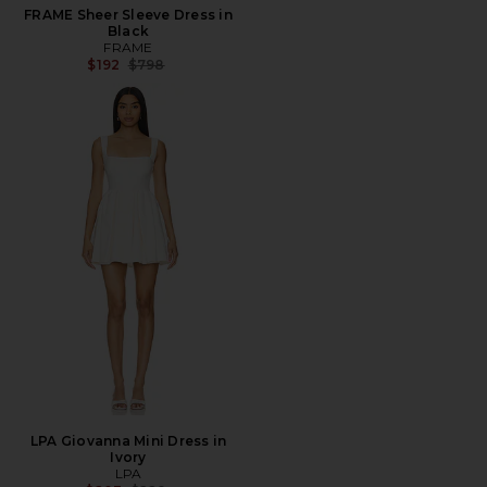
FRAME Sheer Sleeve Dress in
Black
FRAME
Precio anterior:
$192
$798
LPA Giovanna Mini Dress in
Ivory
LPA