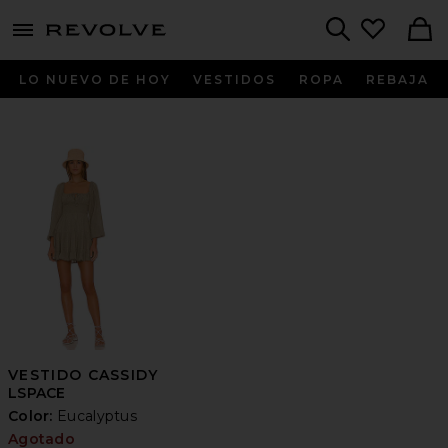
menu - shows more content
Revolve, Apparel & Fashion
Search
LO NUEVO DE HOY
VESTIDOS
ROPA
REBAJA
VESTIDO CASSIDY
LSPACE
Color:
Eucalyptus
Agotado