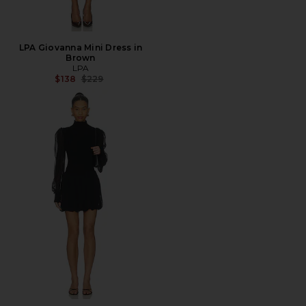
LPA Giovanna Mini Dress in
Brown
LPA
Precio anterior:
$138
$229