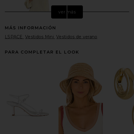
ver más
MÁS INFORMACIÓN
LSPACE
Vestidos Mini
Vestidos de verano
PARA COMPLETAR EL LOOK
THE ATTICO Wrap Dress in
Ivory
THE ATTICO
Precio anterior:
$638
$750