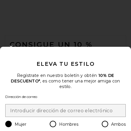
FOOTER
CONSIGUE UN 10 %
CLOSE MODAL
DESCUENTO
ELEVA TU ESTILO
Cuando se suscribe a nuestro boletín enviando su correo
electrónico. Puede retirarse en cualquier momento.
política de
privacidad
Regístrate en nuestro boletín y obtén
10% DE
DESCUENTO*
, es como tener una mejor amiga con
Email Address
estilo.
Dirección de correo
Sign Up
Mujer
Hombres
Ambos
es
USD
Change Country Regions Preferences