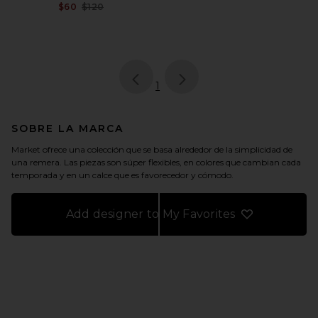
Previous price:
$60
$120
page
of 1, currently selected
1
SOBRE LA MARCA
Market ofrece una colección que se basa alrededor de la simplicidad de
una remera. Las piezas son súper flexibles, en colores que cambian cada
temporada y en un calce que es favorecedor y cómodo.
Add designer to My Favorites