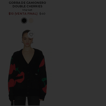
GORRA DE CAMIONERO
DOUBLE CHERRIES
Market
Previous price:
$10 (VENTA FINAL)
$40
Favorite CÁRDIGAN DOUBLE CHERRIES