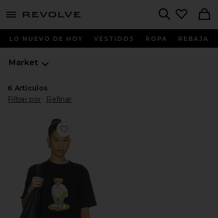
menu - shows more content
Revolve, Apparel & Fashion
Search
LO NUEVO DE HOY
VESTIDOS
ROPA
REBAJA
Market
6
Artículos
Filtrar por
Refinar
Favorite CAMISETA