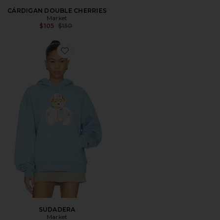
CÁRDIGAN DOUBLE CHERRIES
Market
Previous price:
$105
$150
Favorite SUDADERA
SUDADERA
Market