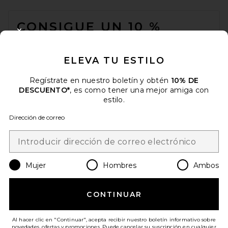
FOOTER
CONSIGUE UN 10 %
CLOSE MODAL
DESCUENTO
ELEVA TU ESTILO
Cuando se suscribe a nuestro boletín enviando su correo
electrónico. Puede retirarse en cualquier momento.
política de
privacidad
Regístrate en nuestro boletín y obtén
10% DE
DESCUENTO*
, es como tener una mejor amiga con
Email Address
estilo.
Dirección de correo
Sign Up
Mujer
Hombres
Ambos
es
USD
Change Country Regions Preferences
CONTINUAR
¡AYÚDANOS A MEJORAR!
Haz una breve encuesta sobre la visita de hoy.
¡Vamos!
Al hacer clic en "Continuar", acepta recibir nuestro boletín informativo sobre
novedades, ofertas y promociones. Puede cancelar su suscripción en cualquier