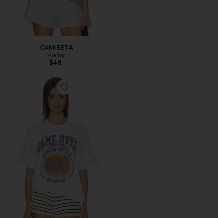
CAMISETA
Market
$48
Favorite CAMISETA