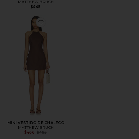
MATTHEW BRUCH
$445
Favorite MINI VESTIDO DE CHALECO
MINI VESTIDO DE CHALECO
MATTHEW BRUCH
Previous price:
$466
$495