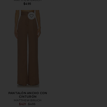
$495
Favorite PANTALÓN ANCHO CON CINTURÓN
PANTALÓN ANCHO CON
CINTURÓN
MATTHEW BRUCH
Previous price:
$421
$495