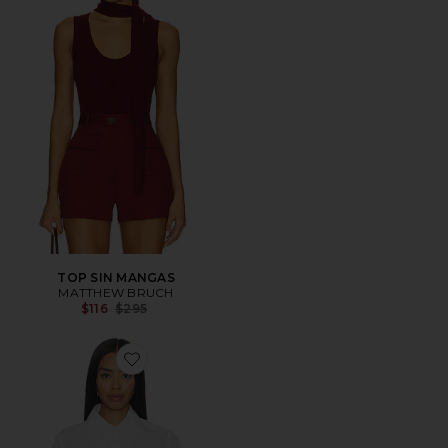
TOP SIN MANGAS
MATTHEW BRUCH
Previous price:
$116
$295
Favorite BLUSA CORTA CON BOTONES Y LAZO EN 