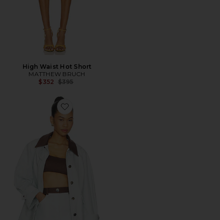
High Waist Hot Short
MATTHEW BRUCH
Previous price:
$352
$395
Favorite CHAQUETA ESTILO CARGO