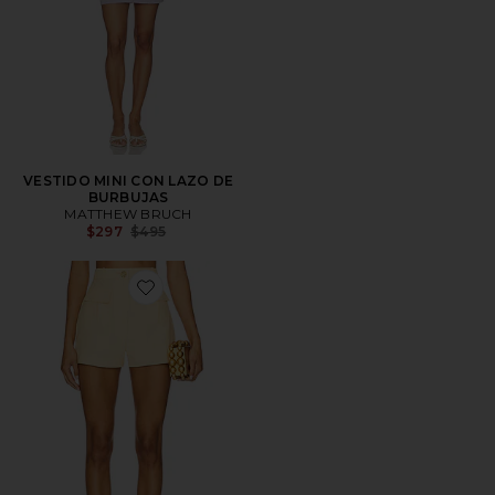
VESTIDO MINI CON LAZO DE
BURBUJAS
MATTHEW BRUCH
Previous price:
$297
$495
Favorite High Waist Hot Short