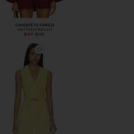
CHAQUETA CARGO
MATTHEW BRUCH
Previous price:
$167
$595
Favorite CHALECO CON CUELLO EN V