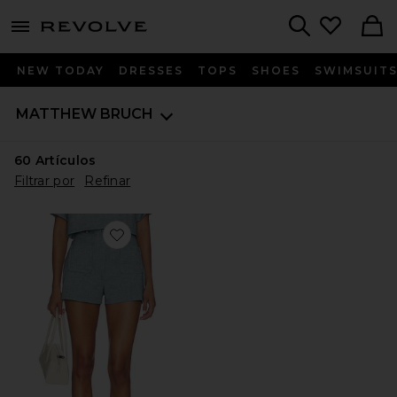
menu - shows more content
Revolve, Apparel & Fashion
Search
NEW TODAY
DRESSES
TOPS
SHOES
SWIMSUIT
MATTHEW BRUCH
60
Artículos
Filtrar por
Refinar
Favorite SHORT CON CINTURÓN Y BOLSILLOS