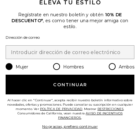
ELEVA TU ESTILO
FALDA MIDI CON BOTONES
MATTHEW BRUCH
Regístrate en nuestro boletín y obtén
10% DE
$395
DESCUENTO*
, es como tener una mejor amiga con
estilo.
Favorite TOP CRUZADO DE MANGA LARGA CON C
Dirección de correo
Mujer
Hombres
Ambos
CONTINUAR
Al hacer clic en "Continuar", acepta recibir nuestro boletín informativo sobre
novedades, ofertas y promociones. Puede cancelar su suscripción en cualquier
momento. Ver
POLÍTICA DE PRIVACIDAD
. Mostrar
RESTRICCIONES
.
Consumidores de California, vean nuestra
AVISO DE INCENTIVOS
FINANCIEROS.
.
No gracias, prefiero continuar
TOP CRUZADO DE MANGA
LARGA CON CUELLO