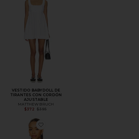
VESTIDO BABYDOLL DE
TIRANTES CON CORDÓN
AJUSTABLE
MATTHEW BRUCH
Previous price:
$372
$395
Favorite TOP SIN MANGAS