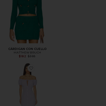
CÁRDIGAN CON CUELLO
MATTHEW BRUCH
Previous price:
$182
$395
Favorite VESTIDO MINI CON LAZO DE BURBUJAS