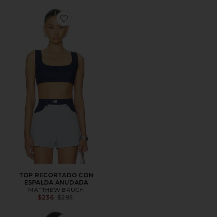
Favorite TOP RECORTADO CON ESPALDA ANUDAD
TOP RECORTADO CON
ESPALDA ANUDADA
MATTHEW BRUCH
Previous price:
$236
$295