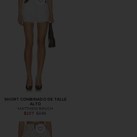
Favorite SHORT COMBINADO DE TALLE ALTO
SHORT COMBINADO DE TALLE
ALTO
MATTHEW BRUCH
Previous price:
$237
$395
Favorite SHORT BURBUJA