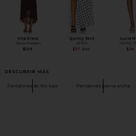
Vita Dress
Quincy Skirt
Lucie Mi
Steve Madden
AFRM
MORE T
Previous price:
$109
$37
$98
$28
DESCUBRIR MÁS
Pantalones de tiro bajo
Pantalones pierna ancha