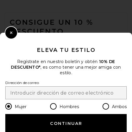
FOOTER
CONSIGUE UN 10 %
DESCUENTO
Close Modal
Cuando se suscribe a nuestro boletín enviando su correo
electrónico. Puede retirarse en cualquier momento.
política de
ELEVA TU ESTILO
privacidad
Regístrate en nuestro boletín y obtén
10% DE
Email Address
DESCUENTO*
, es como tener una mejor amiga con
estilo.
Sign Up
Dirección de correo
es
USD
Change Country Regions Preferences
Mujer
Hombres
Ambos
CONTINUAR
¡AYÚDANOS A MEJORAR!