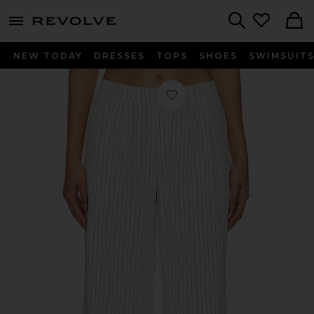
menu - shows more content
Revolve, Apparel & Fashion
Search
NEW TODAY
DRESSES
TOPS
SHOES
SWIMSUIT
Favorito PANTALÓN JAZMINE