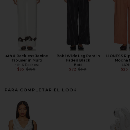
4th & Reckless Janine
Bobi Wide Leg Pant in
LIONESS Rip
Trouser in Multi
Faded Black
Mocha 
4th & Reckless
Bobi
LIO
Previous price:
Previous price:
$35
$100
$72
$110
$25
PARA COMPLETAR EL LOOK