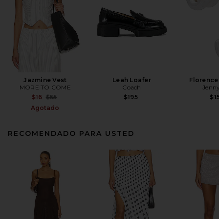
Jazmine Vest
Leah Loafer
Florence
MORE TO COME
Coach
Jenny
Previous price:
$16
$55
$195
$1
Agotado
RECOMENDADO PARA USTED