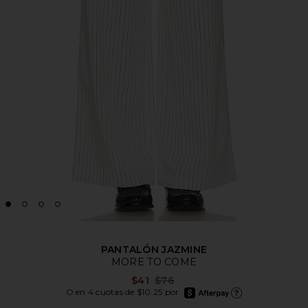
PANTALÓN JAZMINE
MORE TO COME
Previous price:
$41
$76
afterpay
O en 4 cuotas de $10.25 por
Más información de Afte