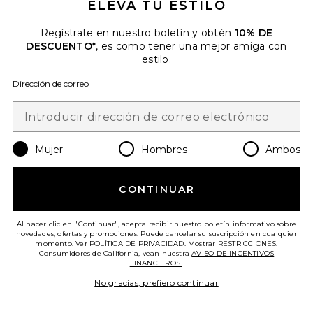
ELEVA TU ESTILO
Regístrate en nuestro boletín y obtén
10% DE
DESCUENTO*
, es como tener una mejor amiga con
Más Vendido
estilo.
GOMITAS DE VITAMINA CHILL
Lemme
Dirección de correo
$30
Favorite VESTIDO KATSIA
Mujer
Hombres
Ambos
CONTINUAR
Al hacer clic en "Continuar", acepta recibir nuestro boletín informativo sobre
novedades, ofertas y promociones. Puede cancelar su suscripción en cualquier
momento. Ver
POLÍTICA DE PRIVACIDAD
. Mostrar
RESTRICCIONES
.
Consumidores de California, vean nuestra
AVISO DE INCENTIVOS
FINANCIEROS.
.
No gracias, prefiero continuar