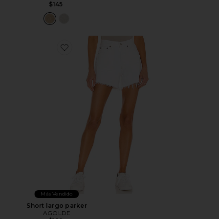
$145
Favorite Short largo parker
Más Vendido
Short largo parker
AGOLDE