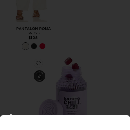
PANTALÓN ROMA
SNDYS
$108
Favorite GOMITAS DE VITAMINA CHILL
CLOSE MODAL