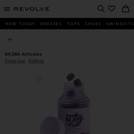
menu - shows more content
Revolve, Apparel & Fashion
Search
NEW TODAY
DRESSES
TOPS
SHOES
SWIMSUIT
89,360
Artículos
Filtrar por
Refinar
Favorite GOMITAS DE VITAMINA SLEEP