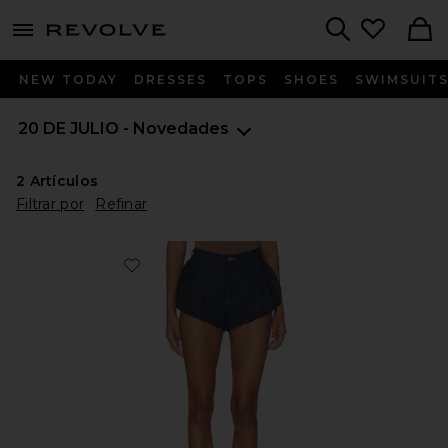
menu - shows more content
Revolve, Apparel & Fashion
Search
NEW TODAY
DRESSES
TOPS
SHOES
SWIMSUIT
20 DE JULIO - Novedades
2
Artículos
Filtrar por
Refinar
Favorite The Shell Short