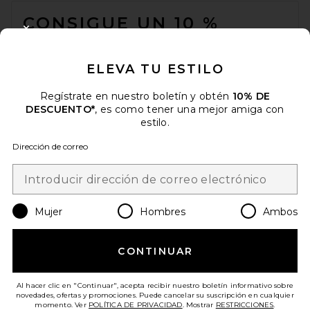
CONSIGUE UN 10 %
CLOSE MODAL
DESCUENTO
ELEVA TU ESTILO
Cuando se suscribe a nuestro boletín enviando su correo
electrónico. Puede retirarse en cualquier momento.
política de
privacidad
Regístrate en nuestro boletín y obtén
10% DE
DESCUENTO*
, es como tener una mejor amiga con
Email Address
estilo.
Dirección de correo
Sign Up
Mujer
Hombres
Ambos
es
USD
Change Country Regions Preferences
CONTINUAR
¡AYÚDANOS A MEJORAR!
Haz una breve encuesta sobre la visita de hoy.
¡Vamos!
Al hacer clic en "Continuar", acepta recibir nuestro boletín informativo sobre
novedades, ofertas y promociones. Puede cancelar su suscripción en cualquier
momento. Ver
POLÍTICA DE PRIVACIDAD
. Mostrar
RESTRICCIONES
.