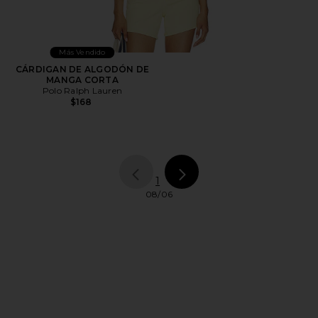
Más Vendido
CÁRDIGAN DE ALGODÓN DE
MANGA CORTA
Polo Ralph Lauren
$168
page
of 1, currently selected
1
08/06
FOOTER