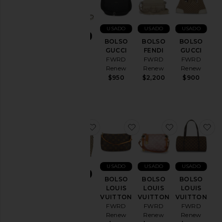
USADO
USADO
USADO
USADO
BOLSO
BOLSO
BOLSO
BOLSO
GUCCI
FENDI
GUCCI
GUCCI
FWRD
FWRD
FWRD
FWRD
Renew
Renew
Renew
Renew
$950
$2,200
$900
$1,450
favoritoBOLSO GUCCI
favoritoBOLSO LOUIS 
favoritoBO
f
USADO
USADO
USADO
USADO
BOLSO
BOLSO
BOLSO
BOLSO
LOUIS
LOUIS
LOUIS
GUCCI
VUITTON
VUITTON
VUITTON
FWRD
FWRD
FWRD
FWRD
Renew
Renew
Renew
Renew