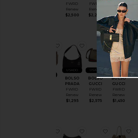
GOYARD
FWRD
FWRD
FWRD
FWRD
Renew
Renew
Renew
Renew
$2,500
$2,200
$1,395
$2,500
favoritoBOLSO GUCCI
favoritoBOLSO PRADA
favoritoBOL
f
USADO
USADO
USADO
USADO
BOLSO
BOLSO
BOLSO
BOLSO
PRADA
GUCCI
GUCCI
GUCCI
FWRD
FWRD
FWRD
FWRD
Renew
Renew
Renew
Renew
$1,295
$2,575
$1,450
$1,195
favoritoBOLSO GUCCI
favoritoBOLSO GUCCI
favoritoBOL
f