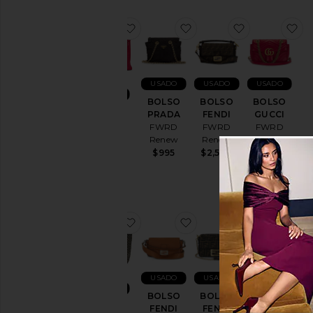
Camisetas
Tops
favoritoBOLSO HERMES
favoritoBOLSO PRADA
favoritoBOL
f
Diseñadores
USADO
USADO
USADO
USADO
BOLSO
BOLSO
BOLSO
Color
BOLSO
PRADA
FENDI
GUCCI
HERMES
FWRD
FWRD
FWRD
FWRD
Renew
Renew
Renew
Precio
Renew
$995
$2,500
$1,450
$16,500
favoritoBOLSO GOYARD
favoritoBOLSO FENDI
favoritoBOL
f
USADO
USADO
USADO
USADO
BOLSO
BOLSO
BOLSO
BOLSO
FENDI
FENDI
GUCCI