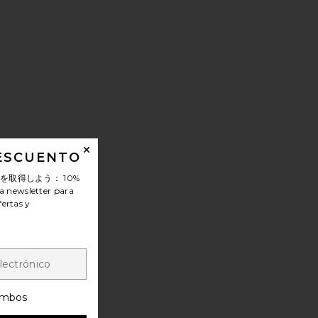
DESCUENTO
ンを取得しよう：
10%
a newsletter para
fertas y
mbos