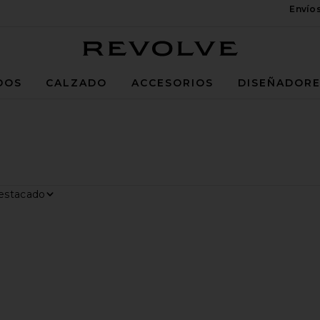
Envío
Revolve
DOS
CALZADO
ACCESORIOS
DISEÑADOR
rar por
trar
RO FENDI
SO DIOR
avoritoBOLSO LOUIS VUITTON