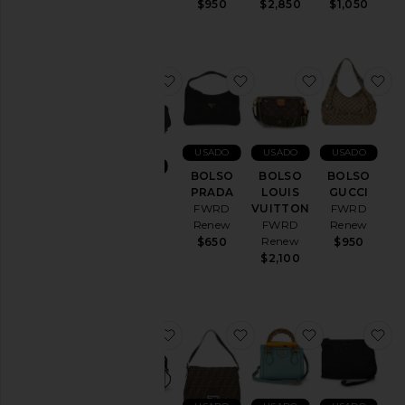
$900
$950
$2,850
$1,050
favoritoBOLSO PRADA
favoritoBOLSO PRADA
favoritoBO
f
USADO
USADO
USADO
USADO
BOLSO
BOLSO
BOLSO
BOLSO
PRADA
LOUIS
GUCCI
PRADA
FWRD
VUITTON
FWRD
FWRD
Renew
FWRD
Renew
Renew
Renew
$650
$950
$1,795
$2,100
favoritoBOLSO GUCCI
favoritoBOLSO FENDI
favoritoBOL
f