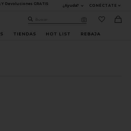
s Y Devoluciones GRATIS
¿Ayuda?
CONÉCTATE
Expandir Para Informac
Sitio de búsqueda
artículos fav
Buscar
Búsqueda visual
Ther
ES
TIENDAS
HOT LIST
REBAJA