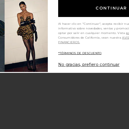
CONTINUAR
Al hacer clic en "Continuar", acepta recibir nu
informativo sobre novedades, ventas y promoc
optar por salir en cualquier momento. Vista
po
Consumidores de California, vean nuestra
AVI
SO GUCCI
avoritoBOLSO GUCCI
FINANCIEROS.
*TÉRMINOS DE DESCUENTO
No gracias, prefiero continuar
SO FENDI
avoritoBOLSO GUCCI