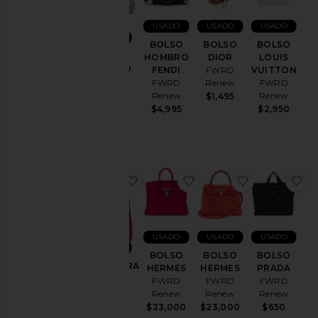
ago.
04
USADO
USADO
USADO
de
USADO
ago.
BOLSO
BOLSO
BOLSO
BOLSO
HOMBRO
DIOR
LOUIS
03
HOMBRO
FENDI
FWRD
VUITTON
de
FENDI
FWRD
Renew
FWRD
ago.
FWRD
Renew
Renew
$1,495
02
Renew
$4,995
$2,950
de
$2,600
ago.
01
de
ago.
favoritoBANDOLERA HERMES
favoritoBOLSO HERME
favoritoBO
f
31
de
jul.
La
USADO
USADO
USADO
Semana
USADO
Pasada
BOLSO
BOLSO
BOLSO
BANDOLERA
HERMES
HERMES
PRADA
HERMES
FWRD
FWRD
FWRD
Categoría
FWRD
Renew
Renew
Renew
Renew
$23,000
$23,000
$650
Accesorios
$8,000