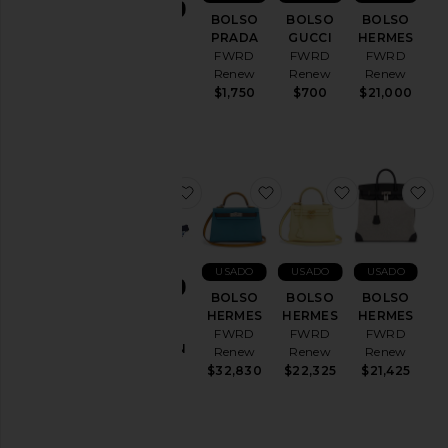
Loungewear
USADO
BOLSO
BOLSO
BOLSO
BOLSO
Pantalones
PRADA
GUCCI
HERMES
PRADA
FWRD
FWRD
FWRD
Seminuevo
FWRD
Renew
Renew
Renew
Renew
$1,750
$700
$21,000
Monos
$1,495
cortos
Calzado
Shorts
favoritoBOLSO LOUIS VUITTON
favoritoBOLSO HERME
favoritoBO
f
Faldas
Jerséis
y
Punto
USADO
USADO
USADO
USADO
Trajes
BOLSO
BOLSO
BOLSO
de
BOLSO
HERMES
HERMES
HERMES
baño y
LOUIS
FWRD
FWRD
FWRD
ropa
VUITTON
Renew
Renew
Renew
playera
FWRD
$32,830
$22,325
$21,425
Renew
Ropa
$2,105
de
baño