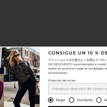
SO FENDI
avoritoBOLSO GUCCI
CONSIGUE UN 10 % 
ファッショニスタの皆さん！お得なクーポ
DE DESCUENTO
suscribiéndote a nuestr
recibir en primicia nuestras novedades, o
promociones.
SO FENDI
avoritoBOLSO GUCCI
Dirección de correo
Mujer
Hombres
A