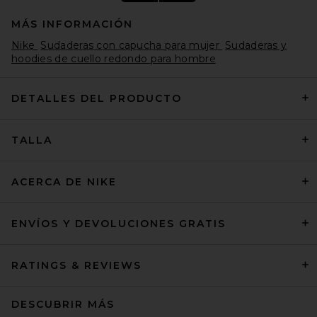
MÁS INFORMACIÓN
Nike
Sudaderas con capucha para mujer
Sudaderas y
hoodies de cuello redondo para hombre
DETALLES DEL PRODUCTO
ONE OF THESE DAYS x FWRD
TALLA
City Of Angels Hoodie in
Washed Navy
ONE OF THESE DAYS
$200
ACERCA DE NIKE
ENVÍOS Y DEVOLUCIONES GRATIS
RATINGS & REVIEWS
DESCUBRIR MÁS