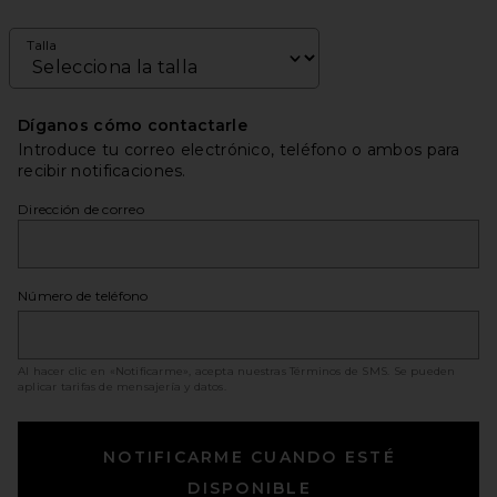
Talla
Díganos cómo contactarle
Introduce tu correo electrónico, teléfono o ambos para
recibir notificaciones.
Dirección de correo
Número de teléfono
Al hacer clic en «Notificarme», acepta nuestras
Términos de SMS
. Se pueden
aplicar tarifas de mensajería y datos.
NOTIFICARME CUANDO ESTÉ
DISPONIBLE