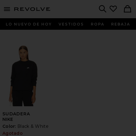
menu - shows more content
Revolve, Apparel & Fashion
Search
LO NUEVO DE HOY
VESTIDOS
ROPA
REBAJA
SUDADERA
NIKE
Color:
Black & White
Agotado