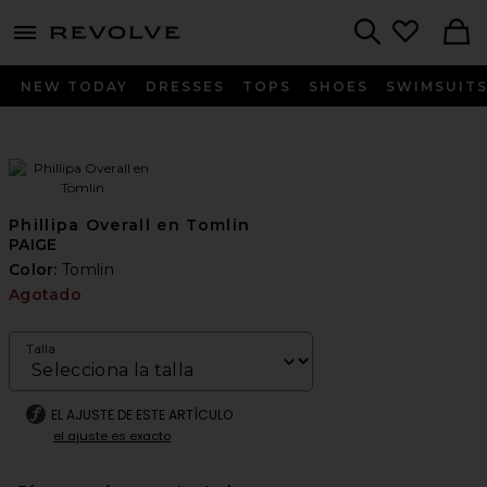
menu - shows more content
Revolve, Apparel & Fashion
Search
NEW TODAY
DRESSES
TOPS
SHOES
SWIMSUIT
Phillipa Overall en Tomlin
PAIGE
Color:
Tomlin
Agotado
Talla
EL AJUSTE DE ESTE ARTÍCULO
el ajuste es exacto