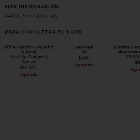
MÁS INFORMACIÓN
PAIGE
Monos/Overalls
PARA COMPLETAR EL LOOK
Albie Heather Grey Knit
Bee Heel
Lunette Stac
V Neck
Tibi
Moonstone
Velvet by Graham &
TORCH
$395
Spencer
$
Agotado
Previous price:
$52
$74
Ago
Agotado