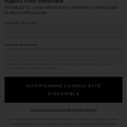
Díganos cómo contactarle
Introduce tu correo electrónico, teléfono o ambos para
recibir notificaciones.
Dirección de correo
Número de teléfono
Al hacer clic en «Notificarme», acepta nuestras
Términos de SMS
. Se pueden
aplicar tarifas de mensajería y datos.
NOTIFICARME CUANDO ESTÉ
DISPONIBLE
Opens in a moda
O envía una solicitud de pedido especial
Las solicitudes de devolución de existencias no están garantizadas.
Las solicitudes no cumplidas se cancelan después de 6 semanas.