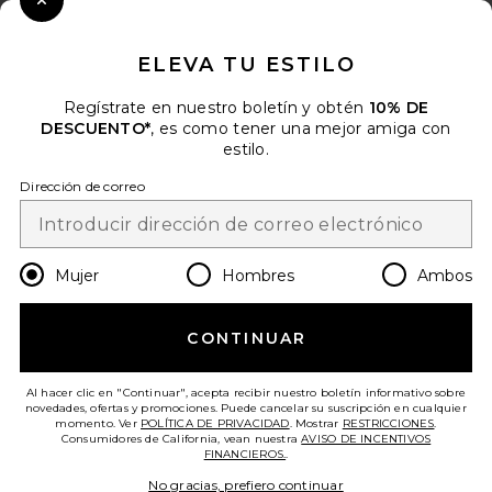
Close Modal
Cuando se suscribe a nuestro boletín enviando su correo
electrónico. Puede retirarse en cualquier momento.
política de
ELEVA TU ESTILO
privacidad
Regístrate en nuestro boletín y obtén
10% DE
Email Address
DESCUENTO*
, es como tener una mejor amiga con
estilo.
Sign Up
Dirección de correo
es
USD
Change Country Regions Preferences
Mujer
Hombres
Ambos
CONTINUAR
¡AYÚDANOS A MEJORAR!
Haz una breve encuesta sobre la visita de hoy.
¡Vamos!
Al hacer clic en "Continuar", acepta recibir nuestro boletín informativo sobre
novedades, ofertas y promociones. Puede cancelar su suscripción en cualquier
momento. Ver
POLÍTICA DE PRIVACIDAD
. Mostrar
RESTRICCIONES
.
Consumidores de California, vean nuestra
AVISO DE INCENTIVOS
ATENCIÓN AL CLIENTE
FINANCIEROS.
.
No gracias, prefiero continuar