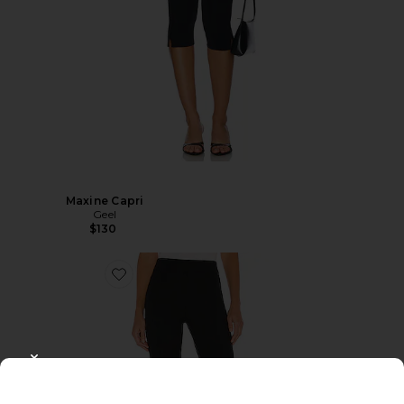
Maxine Capri
Geel
$130
CLOSE MODAL