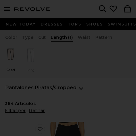
menu - shows more content
Revolve, Apparel & Fashion
Search
NEW TODAY
DRESSES
TOPS
SHOES
SWIMSUIT
Color
Type
Cut
Length
(1)
Waist
Pattern
Capri
Long
Pantalones
Piratas/Cropped
364
Artículos
Filtrar por
Refinar