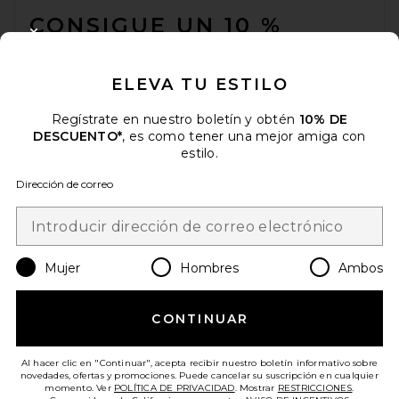
CONSIGUE UN 10 %
CLOSE MODAL
DESCUENTO
ELEVA TU ESTILO
Cuando se suscribe a nuestro boletín enviando su correo
electrónico. Puede retirarse en cualquier momento.
política de
privacidad
Regístrate en nuestro boletín y obtén
10% DE
DESCUENTO*
, es como tener una mejor amiga con
Email Address
estilo.
Dirección de correo
Sign Up
Mujer
Hombres
Ambos
es
USD
Change Country Regions Preferences
CONTINUAR
¡AYÚDANOS A MEJORAR!
Haz una breve encuesta sobre la visita de hoy.
¡Vamos!
Al hacer clic en "Continuar", acepta recibir nuestro boletín informativo sobre
novedades, ofertas y promociones. Puede cancelar su suscripción en cualquier
momento. Ver
POLÍTICA DE PRIVACIDAD
. Mostrar
RESTRICCIONES
.