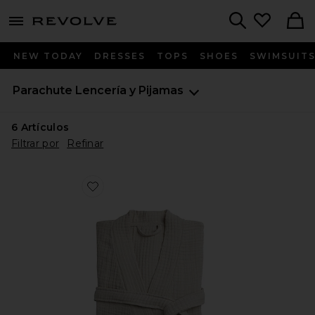
menu - shows more content
Revolve, Apparel & Fashion
Search
NEW TODAY
DRESSES
TOPS
SHOES
SWIMSUIT
Parachute
Lencería y Pijamas
6
Artículos
Filtrar por
Refinar
Favorite ALBORNOZ