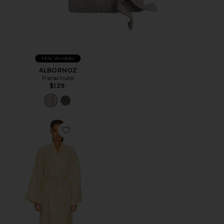
Más Vendido
ALBORNOZ
Parachute
$129
Favorite ALBORNOZ