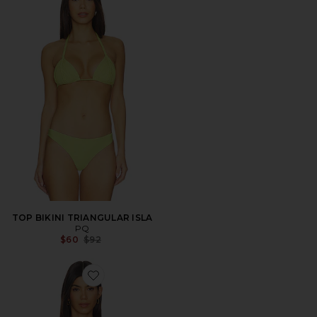
TOP BIKINI TRIANGULAR ISLA
PQ
Previous price:
$60
$92
Favorite TOP BIKINI TRIANGULAR TRIANGLE BIKINI 