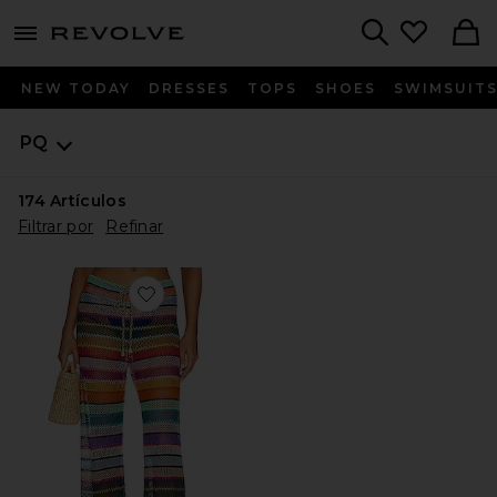
menu - shows more content
Revolve, Apparel & Fashion
Search
NEW TODAY
DRESSES
TOPS
SHOES
SWIMSUIT
PQ
174
Artículos
Filtrar por
Refinar
Favorite PANTALÓN BOHEMIO BREE