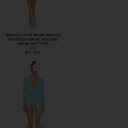
BRAGUITA DE BIKINI BÁSICA
FRUNCIDA BASIC RUCHED
BIKINI BOTTOM
PQ
Previous price:
$61
$76
Favorite VESTIDO COVER UP CON LAZO MILLIE