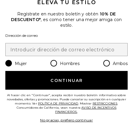
ELEVA TU ESTILO
Regístrate en nuestro boletín y obtén
10% DE
DESCUENTO*
, es como tener una mejor amiga con
estilo.
Dirección de correo
Mujer
Hombres
Ambos
BIKINI DE TALLE ALTO CON
CONTINUAR
VUELO. HIGH WAIST FANNED
BIKINI BOTTOM
PQ
Al hacer clic en "Continuar", acepta recibir nuestro boletín informativo sobre
$92
novedades, ofertas y promociones. Puede cancelar su suscripción en cualquier
momento. Ver
POLÍTICA DE PRIVACIDAD
. Mostrar
RESTRICCIONES
.
Consumidores de California, vean nuestra
AVISO DE INCENTIVOS
FINANCIEROS.
.
Favorite TOP BIKINI TRIANGULAR MILA
No gracias, prefiero continuar