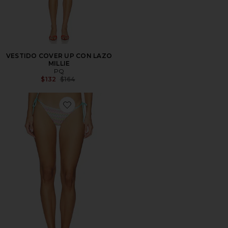
VESTIDO COVER UP CON LAZO
MILLIE
PQ
Previous price:
$132
$164
Favorite BRAGUITA BIKINI CON ATADURA A LOS LAD