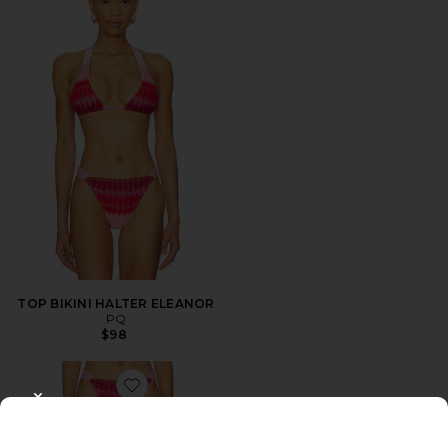
TOP BIKINI HALTER ELEANOR
PQ
$98
Favorite BIKINI DE TALLE ALTO CON VUELO. HIGH 
CLOSE MODAL