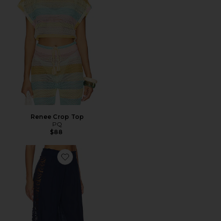
Renee Crop Top
PQ
$88
Favorite PANTALÓN DE ENCAJE DE PIERNA ANCHA