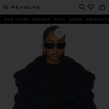
menu - shows more content
Revolve, Apparel & Fashion
Search
NEW TODAY
DRESSES
TOPS
SHOES
SWIMSUIT
Favorito CHAQUETA CHINCHILLA