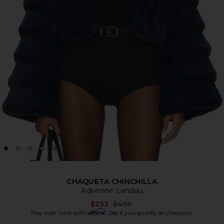
CHAQUETA CHINCHILLA
Adrienne Landau
Previous price:
$253
$495
Affirm
Pay over time with
. See if you qualify at checkout.