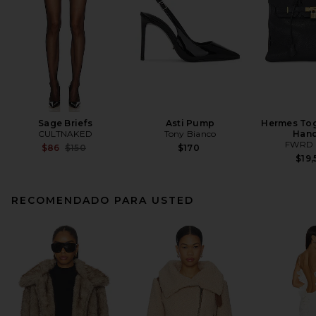
Sage Briefs
Asti Pump
Hermes Tog
CULTNAKED
Tony Bianco
Han
FWRD 
Previous price:
$86
$150
$170
$19,
RECOMENDADO PARA USTED