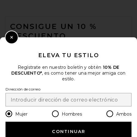
FOOTER
CONSIGUE UN 10 %
DESCUENTO
Close Modal
Cuando se suscribe a nuestro boletín enviando su correo
electrónico. Puede retirarse en cualquier momento.
política de
ELEVA TU ESTILO
privacidad
Regístrate en nuestro boletín y obtén
10% DE
Email Address
DESCUENTO*
, es como tener una mejor amiga con
estilo.
Sign Up
Dirección de correo
es
USD
Change Country Regions Preferences
Mujer
Hombres
Ambos
CONTINUAR
¡AYÚDANOS A MEJORAR!