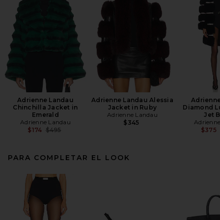
Adrienne Landau
Adrienne Landau Alessia
Adrienn
Chinchilla Jacket in
Jacket in Ruby
Diamond Lu
Emerald
Adrienne Landau
Jet 
Adrienne Landau
Adrienn
$345
Previous price:
$174
$495
$375
PARA COMPLETAR EL LOOK