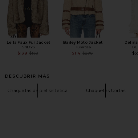
Leila Faux Fur Jacket
Bailey Moto Jacket
Delina
SNDYS
Tularosa
DE
Previous price:
Previous price:
$138
$153
$114
$278
$5
DESCUBRIR MÁS
Chaquetas de piel sintética
Chaquetas Cortas