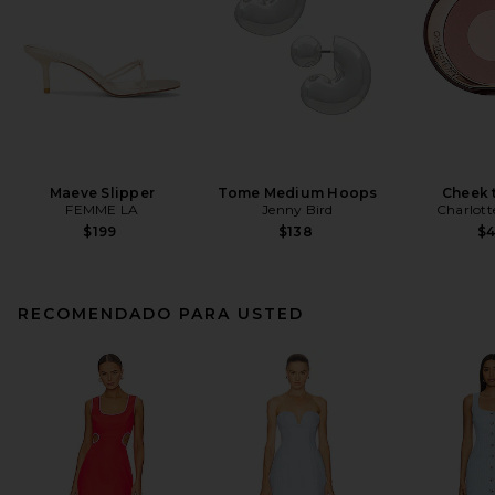
Maeve Slipper
Tome Medium Hoops
Cheek 
FEMME LA
Jenny Bird
Charlott
$199
$138
$
RECOMENDADO PARA USTED