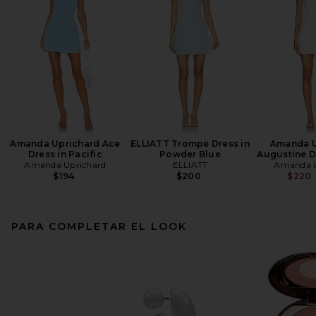
Amanda Uprichard Ace
ELLIATT Trompe Dress in
Amanda U
Dress in Pacific
Powder Blue
Augustine Dr
Amanda Uprichard
ELLIATT
Amanda U
$194
$200
$220
PARA COMPLETAR EL LOOK