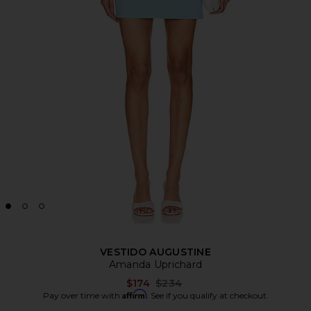
VESTIDO AUGUSTINE
Amanda Uprichard
Previous price:
$174
$234
Affirm
Pay over time with
. See if you qualify at checkout.