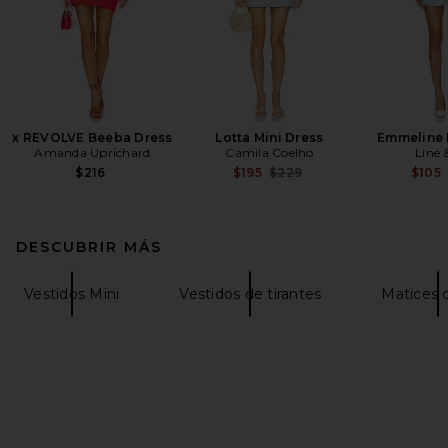
x REVOLVE Beeba Dress
Lotta Mini Dress
Emmeline 
Amanda Uprichard
Camila Coelho
Line 
Previous price:
$216
$195
$229
$105
DESCUBRIR MÁS
Vestidos Mini
Vestidos de tirantes
Matices 