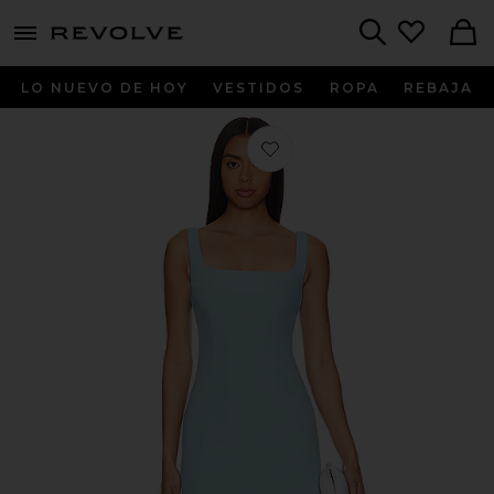
menu - shows more content
Revolve, Apparel & Fashion
Search
LO NUEVO DE HOY
VESTIDOS
ROPA
REBAJA
Favorito VESTIDO AUGUSTINE