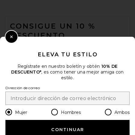
FOOTER
CONSIGUE UN 10 %
DESCUENTO
Close Modal
Cuando se suscribe a nuestro boletín enviando su correo
electrónico. Puede retirarse en cualquier momento.
política de
ELEVA TU ESTILO
privacidad
Regístrate en nuestro boletín y obtén
10% DE
Email Address
DESCUENTO*
, es como tener una mejor amiga con
estilo.
Sign Up
Dirección de correo
es
USD
Change Country Regions Preferences
Mujer
Hombres
Ambos
CONTINUAR
¡AYÚDANOS A MEJORAR!