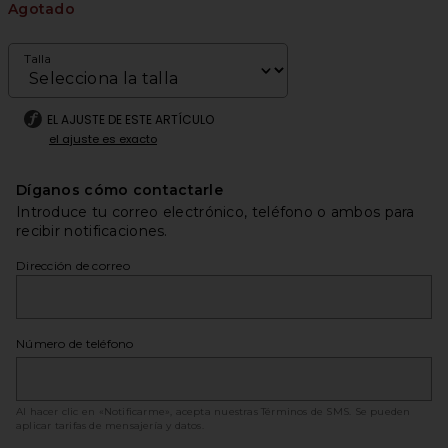
Agotado
Talla
EL AJUSTE DE ESTE ARTÍCULO
el ajuste es exacto
Díganos cómo contactarle
Introduce tu correo electrónico, teléfono o ambos para
recibir notificaciones.
Dirección de correo
Número de teléfono
Al hacer clic en «Notificarme», acepta nuestras
Términos de SMS
. Se pueden
aplicar tarifas de mensajería y datos.