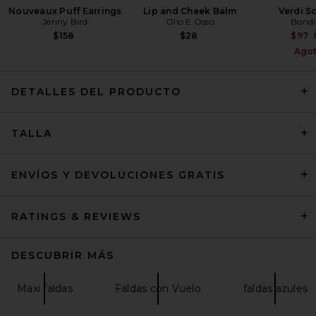
Nouveaux Puff Earrings
Lip and Cheek Balm
Verdi S
Jenny Bird
Olio E Osso
Bondi
$158
$28
$97
Ago
DETALLES DEL PRODUCTO
SRG Tamilore Textured Knit
Skirt in Cream
TALLA
SRG
$200
ENVÍOS Y DEVOLUCIONES GRATIS
RATINGS & REVIEWS
DESCUBRIR MÁS
Maxi faldas
Faldas con Vuelo
faldas azules