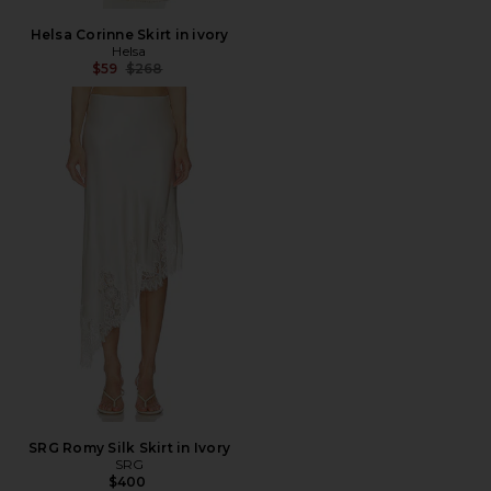
Helsa Corinne Skirt in ivory
Helsa
Precio anterior:
$59
$268
SRG Romy Silk Skirt in Ivory
SRG
$400