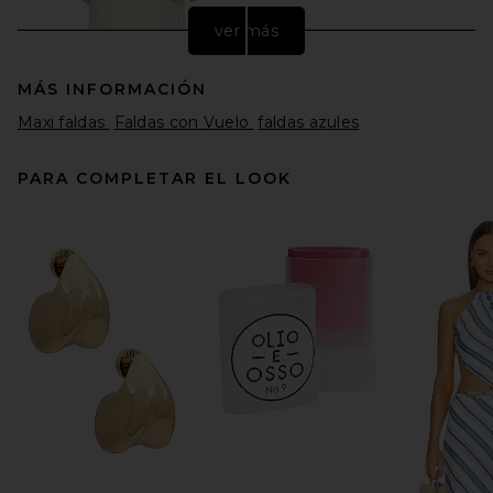
ver más
MÁS INFORMACIÓN
Maxi faldas
Faldas con Vuelo
faldas azules
PARA COMPLETAR EL LOOK
SRG Margo Silk Skirt in Cream
SRG
Precio anterior:
$329
$350