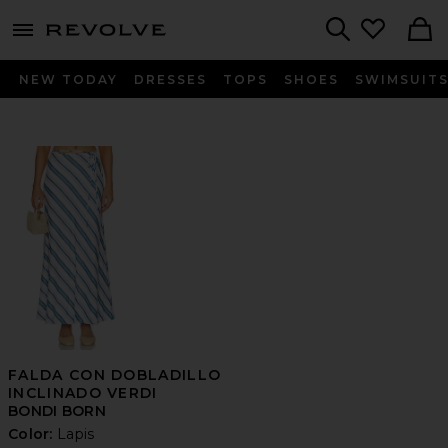
menu - shows more content
Revolve, Apparel & Fashion
Search
NEW TODAY
DRESSES
TOPS
SHOES
SWIMSUIT
FALDA CON DOBLADILLO
INCLINADO VERDI
BONDI BORN
Color:
Lapis