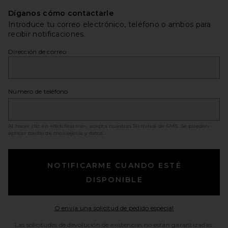
Díganos cómo contactarle
Introduce tu correo electrónico, teléfono o ambos para
recibir notificaciones.
Dirección de correo
Número de teléfono
Al hacer clic en «Notificarme», acepta nuestras
Términos de SMS
. Se pueden
aplicar tarifas de mensajería y datos.
NOTIFICARME CUANDO ESTÉ
DISPONIBLE
Opens in a moda
O envía una solicitud de pedido especial
Las solicitudes de devolución de existencias no están garantizadas.