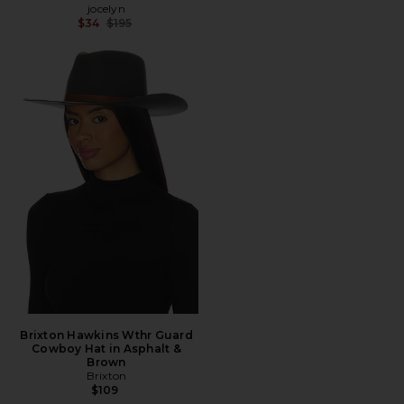
jocelyn
Precio anterior:
$34
$195
Brixton Hawkins Wthr Guard
Cowboy Hat in Asphalt &
Brown
Brixton
$109