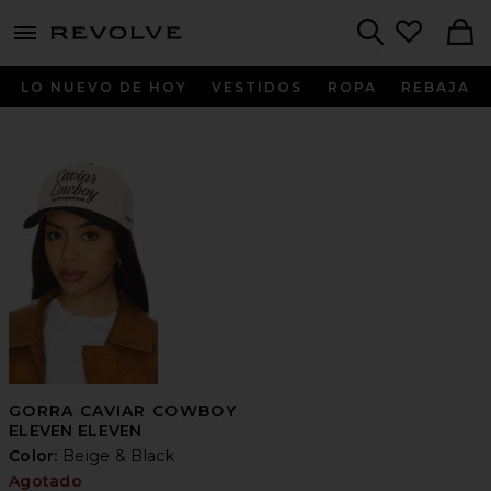
menu - shows more content
Revolve, Apparel & Fashion
Search
LO NUEVO DE HOY
VESTIDOS
ROPA
REBAJA
GORRA CAVIAR COWBOY
ELEVEN ELEVEN
Color:
Beige & Black
Agotado