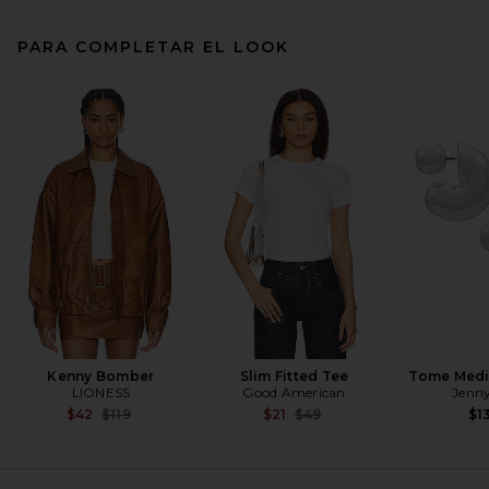
PARA COMPLETAR EL LOOK
Darlin Heritage Trucker Hat
in Camo & White Puff
Embroidery
Darlin
$42
Kenny Bomber
Slim Fitted Tee
Tome Med
LIONESS
Good American
Jenny
Previous price:
Previous price:
$42
$119
$21
$49
$1