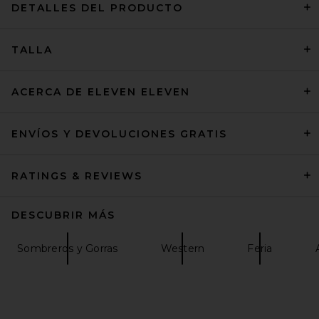
DETALLES DEL PRODUCTO
TALLA
Brixton Cohen Cowboy Hat in
Black
Brixton
Precio anterior:
$96
$109
ACERCA DE ELEVEN ELEVEN
ENVÍOS Y DEVOLUCIONES GRATIS
RATINGS & REVIEWS
DESCUBRIR MÁS
Sombreros y Gorras
Western
Feria