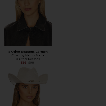
8 Other Reasons Carmen
Cowboy Hat in Black
8 Other Reasons
Precio anterior:
$95
$98