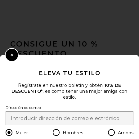
Lovers + Friends Carmen Hat
in Natural
Lovers and Friends
$58
FOOTER
CONSIGUE UN 10 %
DESCUENTO
Close Modal
Cuando se suscribe a nuestro boletín enviando su correo
electrónico. Puede retirarse en cualquier momento.
política de
ELEVA TU ESTILO
privacidad
Regístrate en nuestro boletín y obtén
10% DE
Email Address
DESCUENTO*
, es como tener una mejor amiga con
estilo.
Sign Up
Dirección de correo
8 Other Reasons Cowboy Hat
es
USD
Change Country Regions Preferences
Mujer
Hombres
Ambos
in Black
8 Other Reasons