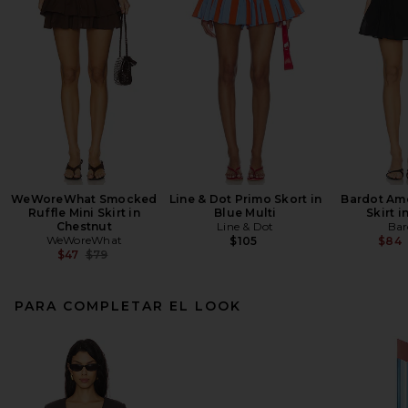
WeWoreWhat Smocked
Line & Dot Primo Skort in
Bardot Amo
Ruffle Mini Skirt in
Blue Multi
Skirt i
Chestnut
Line & Dot
Bar
WeWoreWhat
$105
$84
Previous price:
$47
$79
PARA COMPLETAR EL LOOK