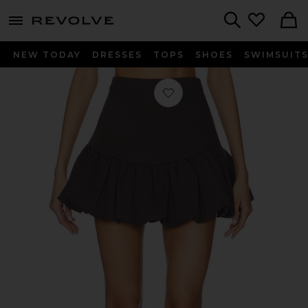
menu - shows more content
Revolve, Apparel & Fashion
Search
NEW TODAY
DRESSES
TOPS
SHOES
SWIMSUIT
Favorito MINIFALDA BURBUJA DEV