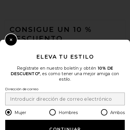
FOOTER
CONSIGUE UN 10 %
DESCUENTO
Close Modal
Cuando se suscribe a nuestro boletín enviando su correo
electrónico. Puede retirarse en cualquier momento.
política de
ELEVA TU ESTILO
privacidad
Regístrate en nuestro boletín y obtén
10% DE
Email Address
DESCUENTO*
, es como tener una mejor amiga con
estilo.
Sign Up
Dirección de correo
es
USD
Change Country Regions Preferences
Mujer
Hombres
Ambos
CONTINUAR