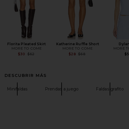
Florita Pleated Skirt
Katherine Ruffle Short
Dyla
MORE TO COME
MORE TO COME
MORE T
Previous price:
Previous price:
$30
$62
$28
$68
$
DESCUBRIR MÁS
Minifaldas
Prendas a juego
Faldas grafito