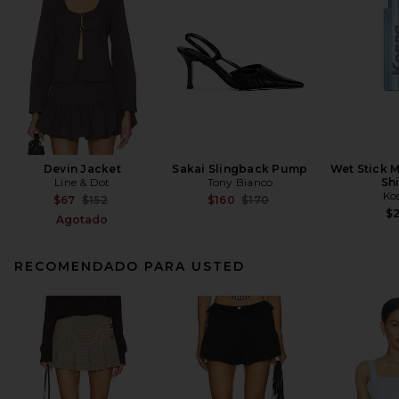
Devin Jacket
Sakai Slingback Pump
Wet Stick M
Line & Dot
Tony Bianco
Sh
Ko
Previous price:
Previous price:
$67
$152
$160
$170
$
Agotado
RECOMENDADO PARA USTED