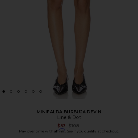
MINIFALDA BURBUJA DEVIN
Line & Dot
Previous price:
$53
$108
Affirm
Pay over time with
. See if you qualify at checkout.