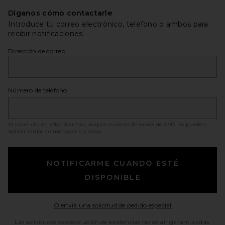
Díganos cómo contactarle
Introduce tu correo electrónico, teléfono o ambos para
recibir notificaciones.
Dirección de correo
Número de teléfono
Al hacer clic en «Notificarme», acepta nuestras
Términos de SMS
. Se pueden
aplicar tarifas de mensajería y datos.
NOTIFICARME CUANDO ESTÉ
DISPONIBLE
Opens in a moda
O envía una solicitud de pedido especial
Las solicitudes de devolución de existencias no están garantizadas.