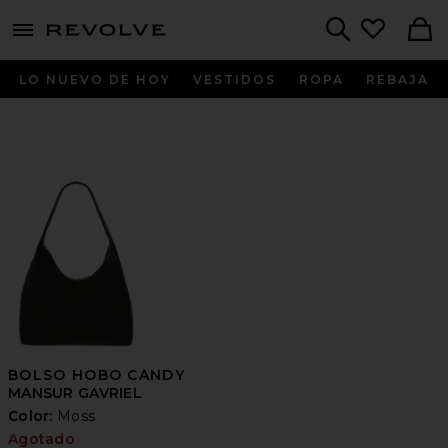
menu - shows more content
Revolve, Apparel & Fashion
Search
LO NUEVO DE HOY
VESTIDOS
ROPA
REBAJA
BOLSO HOBO CANDY
MANSUR GAVRIEL
Color:
Moss
Agotado