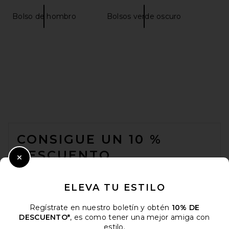
Bolso de hombro
Bolsos verde oscuro
FWRD Renew Prada Vintage
Tessuto Tote Bag in Black
FWRD Renew
$750
FOOTER
CONSIGUE UN 10 %
DESCUENTO
Close Modal
Cuando se suscribe a nuestro boletín enviando su correo
electrónico. Puede retirarse en cualquier momento.
política de
ELEVA TU ESTILO
privacidad
Regístrate en nuestro boletín y obtén
10% DE
Email Address
DESCUENTO*
, es como tener una mejor amiga con
estilo.