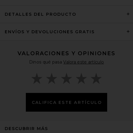
DETALLES DEL PRODUCTO
ENVÍOS Y DEVOLUCIONES GRATIS
Rebecca Minkoff Darren Lg
Top Zip Shoulder Bag in Dark
Olive
Rebecca Minkoff
Precio anterior:
$300
$348
VALORACIONES Y OPINIONES
Dinos qué pasa
Valora este artículo
CALIFICA ESTE ARTÍCULO
DESCUBRIR MÁS