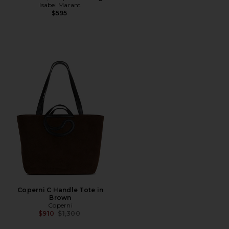
Isabel Marant
$595
Coperni C Handle Tote in
Brown
Coperni
Precio anterior:
$910
$1,300