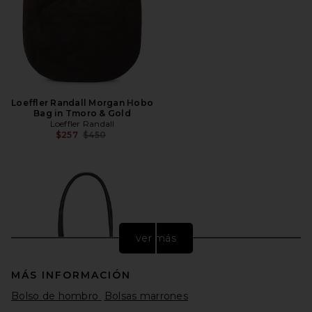
Loeffler Randall Morgan Hobo
Bag in Tmoro & Gold
Loeffler Randall
Precio anterior:
$257
$450
ver más
MÁS INFORMACIÓN
Bolso de hombro
Bolsas marrones