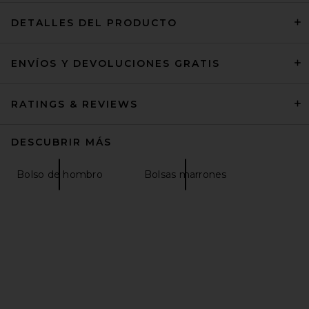
DETALLES DEL PRODUCTO
ENVÍOS Y DEVOLUCIONES GRATIS
VERAFIED Medium Black
Club Bag in Black
VERAFIED
$368
RATINGS & REVIEWS
DESCUBRIR MÁS
Bolso de hombro
Bolsas marrones