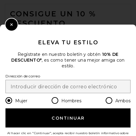
FOOTER
CONSIGUE UN 10 %
BY FAR Kimberly East-West
Shoulder Bag in Blood Red
DESCUENTO
BY FAR
Precio anterior:
$357
$510
Close Modal
Cuando se suscribe a nuestro boletín enviando su correo
electrónico. Puede retirarse en cualquier momento.
política de
ELEVA TU ESTILO
privacidad
Regístrate en nuestro boletín y obtén
10% DE
Email Address
DESCUENTO*
, es como tener una mejor amiga con
estilo.
Sign Up
Dirección de correo
es
USD
Change Country Regions Preferences
Mujer
Hombres
Ambos
CONTINUAR
¡AYÚDANOS A MEJORAR!
Haz una breve encuesta sobre la visita de hoy.
¡Vamos!
Freja New York Alma
Al hacer clic en "Continuar", acepta recibir nuestro boletín informativo sobre