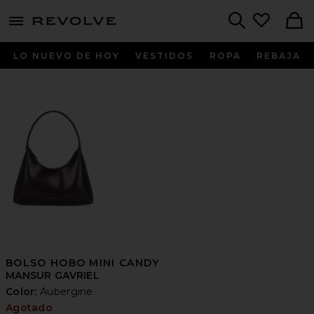
menu - shows more content
Revolve, Apparel & Fashion
Search
LO NUEVO DE HOY
VESTIDOS
ROPA
REBAJA
BOLSO HOBO MINI CANDY
MANSUR GAVRIEL
Color:
Aubergine
Agotado