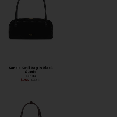
Sancia Kotli Bag in Black
Suede
Sancia
Precio anterior:
$254
$338