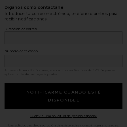
Díganos cómo contactarle
Introduce tu correo electrónico, teléfono o ambos para
recibir notificaciones.
Dirección de correo
Número de teléfono
Al hacer clic en «Notificarme», acepta nuestras
Términos de SMS
. Se pueden
aplicar tarifas de mensajería y datos.
NOTIFICARME CUANDO ESTÉ
DISPONIBLE
Opens in a moda
O envía una solicitud de pedido especial
Las solicitudes de devolución de existencias no están garantizadas.