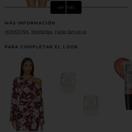
ver más
MÁS INFORMACIÓN
MINKPINK
Midifaldas
Falda llamativa
PARA COMPLETAR EL LOOK
AREA Sequin Mini Skirt in
Metallic Rose
AREA
Precio anterior:
$292
$595