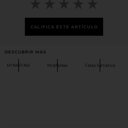
CALIFICA ESTE ARTÍCULO
SIR. Freja Midi Skirt in Rosetta
SIR.
$390
DESCUBRIR MÁS
MINKPINK
Midifaldas
Falda llamativa
FOOTER