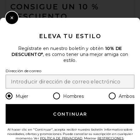
CONSIGUE UN 10 %
DESCUENTO
SIR. Roxane Skirt in Cloud
Green
Close Modal
SIR.
Cuando se suscribe a nuestro boletín enviando su correo
$460
electrónico. Puede retirarse en cualquier momento.
política de
ELEVA TU ESTILO
privacidad
Regístrate en nuestro boletín y obtén
10% DE
Email Address
DESCUENTO*
, es como tener una mejor amiga con
estilo.
Sign Up
Dirección de correo
es
USD
Change Country Regions Preferences
Mujer
Hombres
Ambos
CONTINUAR
¡AYÚDANOS A MEJORAR!
Haz una breve encuesta sobre la visita de hoy.
¡Vamos!
Al hacer clic en "Continuar", acepta recibir nuestro boletín informativo sobre
novedades, ofertas y promociones. Puede cancelar su suscripción en cualquier
momento. Ver
POLÍTICA DE PRIVACIDAD
. Mostrar
RESTRICCIONES
.