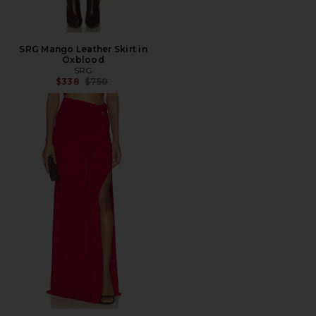
SRG Mango Leather Skirt in
Oxblood
SRG
Precio anterior:
$338
$750