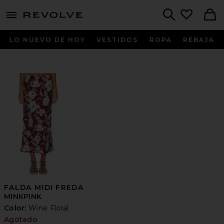
menu - shows more content
Revolve, Apparel & Fashion
Search
LO NUEVO DE HOY
VESTIDOS
ROPA
REBAJA
FALDA MIDI FREDA
MINKPINK
Color:
Wine Floral
Agotado