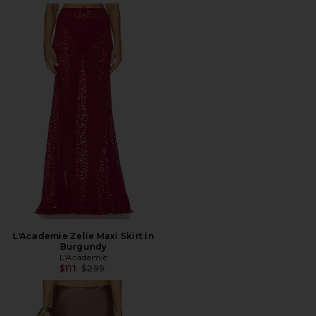
L'Academie Zelie Maxi Skirt in
Burgundy
L'Academie
Precio anterior:
$111
$299