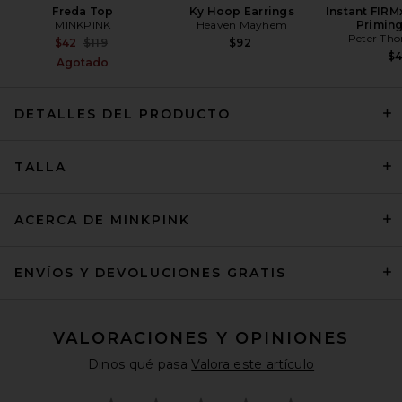
Freda Top
Ky Hoop Earrings
Instant FIRM
MINKPINK
Heaven Mayhem
Primin
Peter Th
Previous price:
$42
$119
$92
$
Agotado
DETALLES DEL PRODUCTO
BALMAIN Crochet Cotton Knit
TALLA
Skirt in Naturel
BALMAIN
Precio anterior:
$1,225
$1,750
ACERCA DE MINKPINK
ENVÍOS Y DEVOLUCIONES GRATIS
VALORACIONES Y OPINIONES
Dinos qué pasa
Valora este artículo