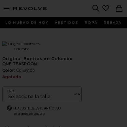
menu - shows more content
Revolve, Apparel & Fashion
Search
LO NUEVO DE HOY
VESTIDOS
ROPA
REBAJA
Original Bonitas en Columbo
ONE TEASPOON
Color:
Columbo
Agotado
Talla
EL AJUSTE DE ESTE ARTÍCULO
el ajuste es exacto