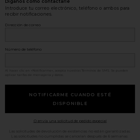
Díganos cómo contactarle
Introduce tu correo electrónico, teléfono o ambos para
recibir notificaciones.
Dirección de correo
Número de teléfono
Al hacer clic en «Notificarme», acepta nuestras
Términos de SMS
. Se pueden
aplicar tarifas de mensajería y datos.
NOTIFICARME CUANDO ESTÉ
DISPONIBLE
Opens in a moda
O envía una solicitud de pedido especial
Las solicitudes de devolución de existencias no están garantizadas.
Las solicitudes no cumplidas se cancelan después de 6 semanas.