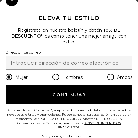
Close Modal
Cuando se suscribe a nuestro boletín enviando su correo
electrónico. Puede retirarse en cualquier momento.
política de
ELEVA TU ESTILO
privacidad
Regístrate en nuestro boletín y obtén
10% DE
Email Address
DESCUENTO*
, es como tener una mejor amiga con
estilo.
Sign Up
Dirección de correo
es
USD
Change Country Regions Preferences
Mujer
Hombres
Ambos
CONTINUAR
¡AYÚDANOS A MEJORAR!
Haz una breve encuesta sobre la visita de hoy.
¡Vamos!
Al hacer clic en "Continuar", acepta recibir nuestro boletín informativo sobre
novedades, ofertas y promociones. Puede cancelar su suscripción en cualquier
momento. Ver
POLÍTICA DE PRIVACIDAD
. Mostrar
RESTRICCIONES
.
Consumidores de California, vean nuestra
AVISO DE INCENTIVOS
ATENCIÓN AL CLIENTE
FINANCIEROS.
.
No gracias, prefiero continuar