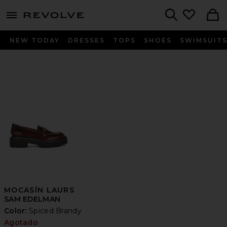
menu - shows more content
Revolve, Apparel & Fashion
Search
NEW TODAY
DRESSES
TOPS
SHOES
SWIMSUIT
MOCASÍN LAURS
SAM EDELMAN
Color:
Spiced Brandy
Agotado