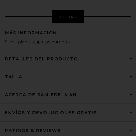
ver más
MÁS INFORMACIÓN
Suela plana
Zapatos burdeos
DETALLES DEL PRODUCTO
TALLA
THE ATTICO Kali Ballerina in
Dark Brown
THE ATTICO
Precio anterior:
$468
$850
ACERCA DE SAM EDELMAN
ENVÍOS Y DEVOLUCIONES GRATIS
RATINGS & REVIEWS