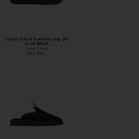
Lusso Cloud Scenario Slip On
in Jet Black
Lusso Cloud
Precio anterior:
$43
$65