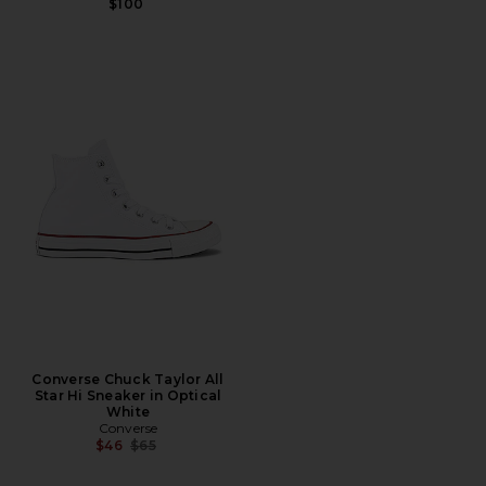
$100
Converse Chuck Taylor All
Star Hi Sneaker in Optical
White
Converse
Precio anterior:
$46
$65