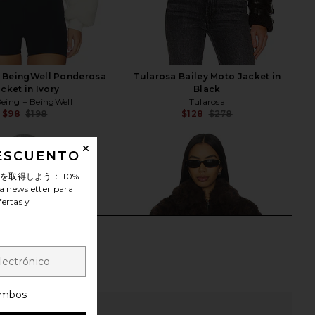
+ BeingWell Ponderosa
Tularosa Bailey Moto Jacket in
cket in Ivory
Black
eing + BeingWell
Tularosa
$98
$198
$128
$278
Previous price:
Previ
DESCUENTO
ンを取得しよう：
10%
a newsletter para
fertas y
mbos