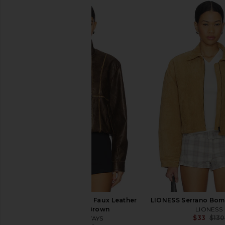
BLANKNYC Cropped Faux Fur Coat
Elodie the Label Ri
in Hot To Trot
Jacket in Choco
BLANKNYC
Elodie the La
$52
$98
$111
$198
Previous price:
ALL THE WAYS Bella Faux Leather
LIONESS Serrano Bom
Bomber in Brown
LIONESS
$33
$130
ALL THE WAYS