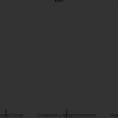
Previous price:
$260
in Dirt Road
SNDYS Thorne Bomber Jacket in
Lovers and
Chocolate
Jacke
SNDYS
Lov
Previous price:
$83
$129
Previous price:
etas Cortas
Chaquetas y abrigos marrones
Vaq