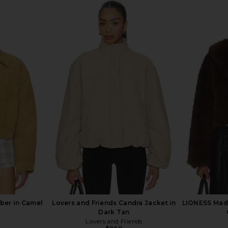
o Faux Fur
superdown Tianna Faux Fur Jacket
SNDYS Tho
 Brown
in Black
bel
superdown
$110
Previous price:
ber in Camel
Lovers and Friends Candra Jacket in
LIONESS Mada
Dark Tan
Lovers and Friends