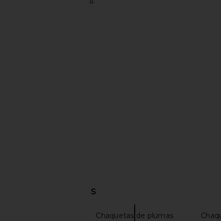
$94
$110
Previous price:
superdown Amelia Faux Leather
BLANKNYC Teddy Coat 
Jacket in Brown
BLANKNYC
$85
$188
superdown
$73
$98
Previous price:
DESCUBRIR MÁS
superdown
Chaquetas de plumas
Chaqu