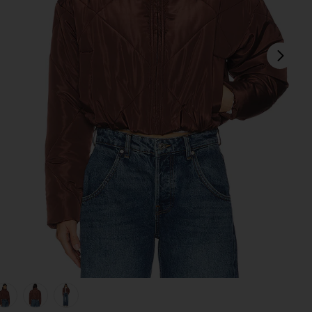
sigu
view 1 of 5 CHAQUETA RANIA in Brown
v