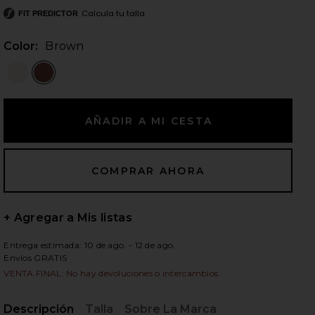
Calcula tu talla
FIT PREDICTOR
Color:
Brown
ientes diapositivas
+ Agregar a Mis listas
Entrega estimada: 10 de ago. - 12 de ago.
Envíos GRATIS
VENTA FINAL: No hay devoluciones o intercambios
iew 2 of 5 CHAQUETA RANIA in Brown
view
Descripción
Talla
Sobre La Marca