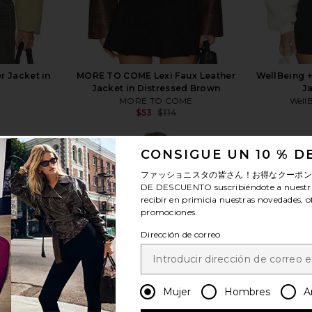
r Jacket in
MORE TO COME Lexi Faux Leather
WellBeing 
Jacket in Distressed Brown
Ja
MORE TO COME
WellB
$53
$114
Previous price:
Previous price:
CONSIGUE UN 10 % 
ファッショニスタの皆さん！お得なクーポ
DE DESCUENTO
suscribiéndote a nuestr
recibir en primicia nuestras novedades, o
promociones.
ver más
Dirección de correo
Mujer
Hombres
A