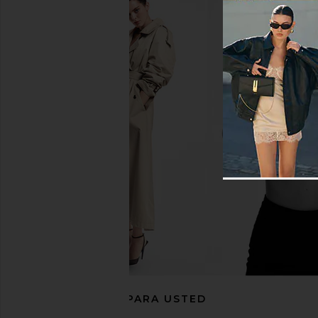
BLANKNYC Cropped Faux Fur Coat
superdown x Emma Le
in Frost Bite
Faux Fur Coat in
BLANKNYC
superdown
$84
$98
$47
$120
Previous price:
RECOMENDADO PARA USTED