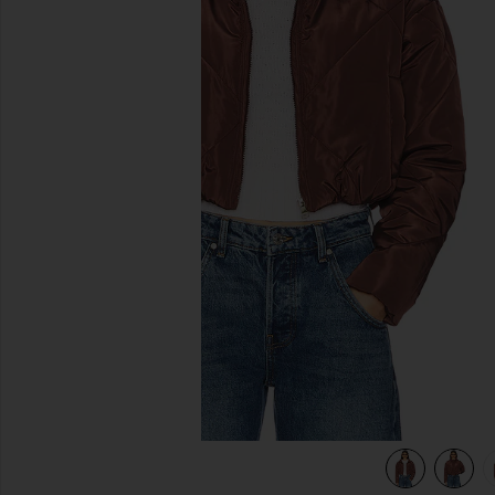
diapositivas anteriores
view 6 of 5 CHAQUETA RANIA in Brown