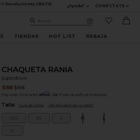
s Y Devoluciones GRATIS
¿Ayuda?
CONÉCTATE
Expandir Para Informac
Sitio de búsqueda
artículos fav
Buscar
Búsqueda visual
Ther
ES
TIENDAS
HOT LIST
REBAJA
CHAQUETA RANIA
su
bran
superdown
$88
$98
Prev
Affirm
Pay over time with
. See if you qualify at checkout.
Plea
Talla:
Guía de tallas
¿No encuentras tu talla?
XXS
XS
S
M
L
Size:
Size:
Size:
Size:
Size:
XL
Size: