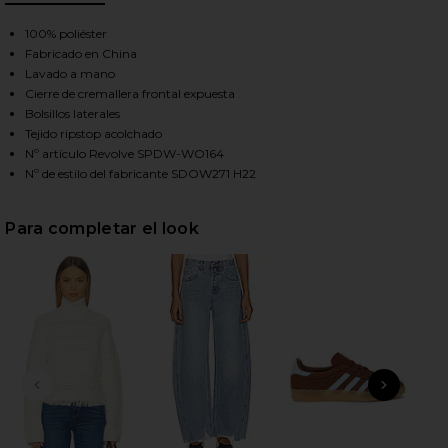
, Cu
100% poliéster
Fabricado en China
HARE RANIA CROPPED JACKET IN BROWN ON FACEB
HARE RANIA CROPPED JACKET IN BROWN ON TWITT
HARE RANIA CROPPED JACKET IN BROWN ON PINTER
Lavado a mano
Cierre de cremallera frontal expuesta
Bolsillos laterales
Tejido ripstop acolchado
Nº artículo Revolve SPDW-WO164
Nº de estilo del fabricante SDOW271 H22
Para completar el look
DIAPOSITIVA ANTERIOR
SIGU