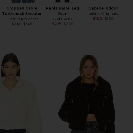
Cropped Cable
Paola Barrel Leg
Gazelle Indoor
Turtleneck Sweater
Jean
adidas Originals
$100
$120
Guest In Residence
GRLFRND
Previ
$218
$545
$225
$239
Previous price:
Previous price: