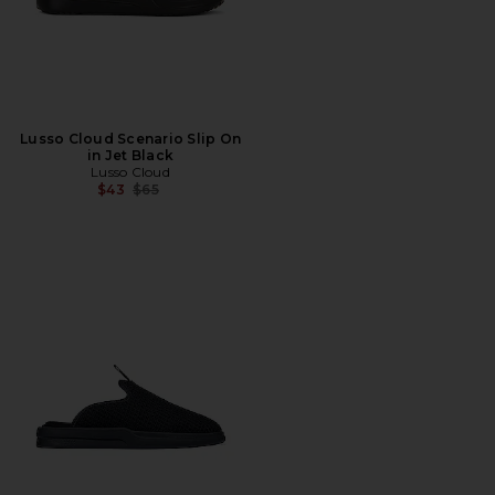
Lusso Cloud Scenario Slip On
in Jet Black
Lusso Cloud
Precio anterior:
$43
$65