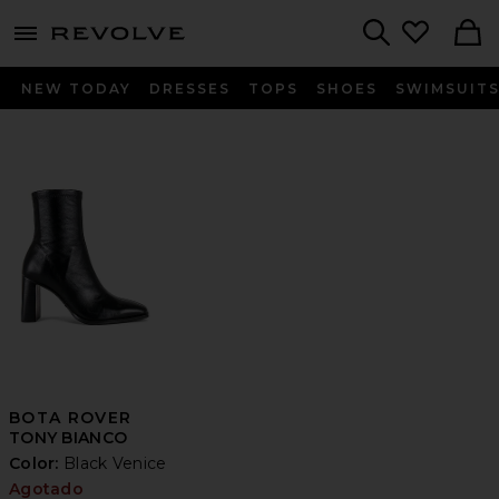
menu - shows more content
Revolve, Apparel & Fashion
Search
NEW TODAY
DRESSES
TOPS
SHOES
SWIMSUIT
BOTA ROVER
TONY BIANCO
Color:
Black Venice
Agotado