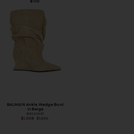
$100
BALMAIN Ankle Wedge Boot
in Beige
BALMAIN
Precio anterior:
$1,008
$1,550