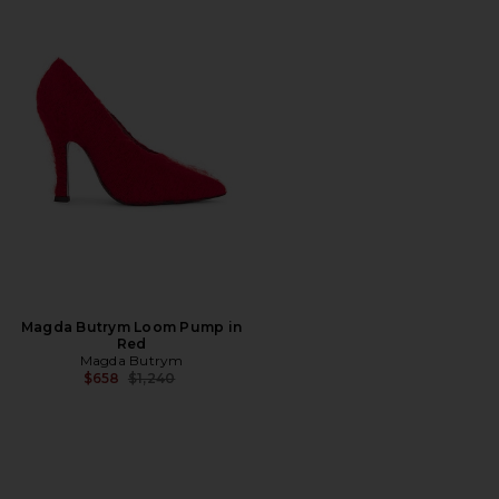
Magda Butrym Loom Pump in
Red
Magda Butrym
Precio anterior:
$658
$1,240