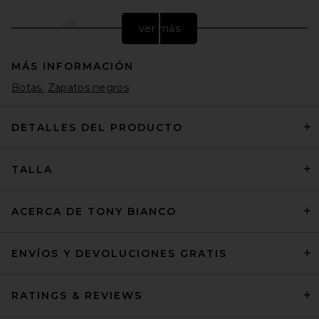
ver más
MÁS INFORMACIÓN
Botas
Zapatos negros
DETALLES DEL PRODUCTO
TALLA
Converse Chuck Taylor All
Star Hi Sneaker in Optical
White
Converse
ACERCA DE TONY BIANCO
Precio anterior:
$46
$65
ENVÍOS Y DEVOLUCIONES GRATIS
RATINGS & REVIEWS