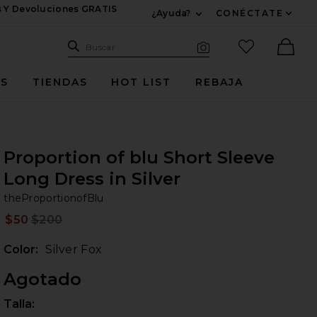
s Y Devoluciones GRATIS
¿Ayuda?
CONÉCTATE
Expandir Para Informac
Sitio de búsqueda
artículos fav
Buscar
Búsqueda visual
Ther
ES
TIENDAS
HOT LIST
REBAJA
Proportion of blu Short Sleeve
Long Dress in Silver
th
n Silver Fox
iew 2 of 4 Proportion of blu Short Sleeve Long Dress in Silver in S
bran
theProportionofBlu
$50
$200
Prev
Color:
Silver Fox
Agotado
Talla:
Por 
ientes diapositivas