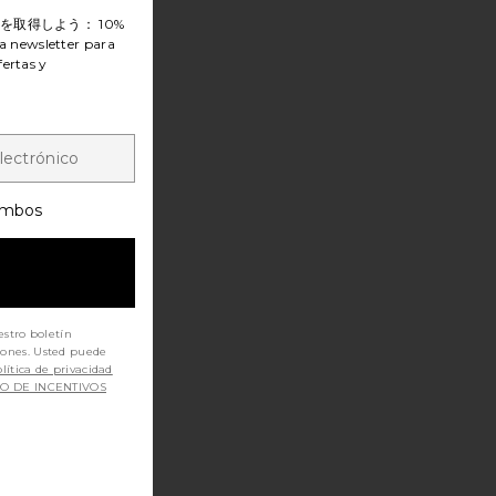
ンを取得しよう：
10%
a newsletter para
fertas y
mbos
estro boletín
iones. Usted puede
lítica de privacidad
SO DE INCENTIVOS