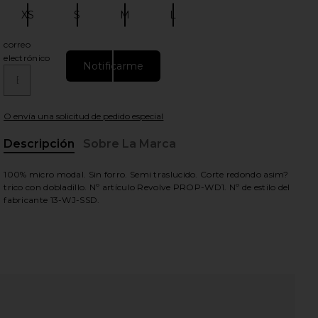
XS
S
M
L
Talla:
Talla:
Talla:
Talla:
correo
electrónico
Notificarme
O envía una solicitud de pedido especial
view
Descripción
Sobre La Marca
100% micro modal. Sin forro. Semi traslucido. Corte redondo asim?
trico con dobladillo. Nº artículo Revolve PROP-WD1. Nº de estilo del
fabricante 13-WJ-SSD.
HARE PROPORTION OF BLU SHORT SLEEVE LONG DRE
HARE PROPORTION OF BLU SHORT SLEEVE LONG DRE
HARE PROPORTION OF BLU SHORT SLEEVE LONG DRE