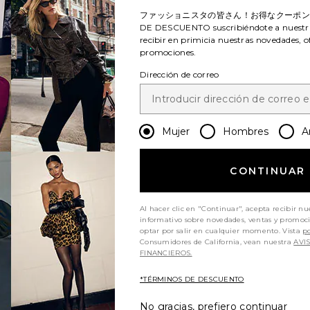
ファッショニスタの皆さん！お得なクーポ
DE DESCUENTO
suscribiéndote a nuestr
recibir en primicia nuestras novedades, o
promociones.
Dirección de correo
Mujer
Hombres
A
CONTINUAR
Al hacer clic en "Continuar", acepta recibir nu
informativo sobre novedades, ventas y promoc
optar por salir en cualquier momento. Vista
po
Consumidores de California, vean nuestra
AVI
FINANCIEROS.
*TÉRMINOS DE DESCUENTO
No gracias, prefiero continuar