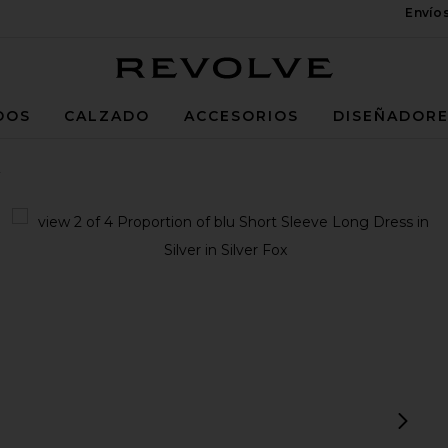
Envío
Revolve
DOS
CALZADO
ACCESORIOS
DISEÑADOR
r
 Silver
view 1 of 4 Proportion of blu Short Sleeve Long Dress in Silver i
v
sigu