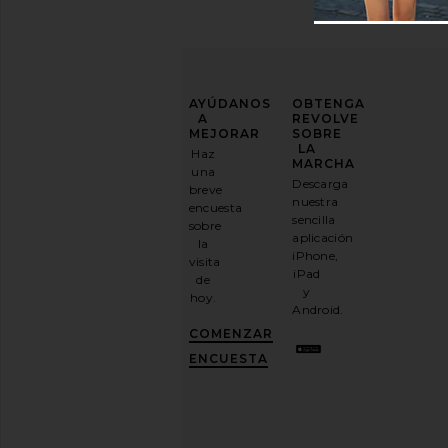
MEJORA
AYÚDANOS
OBTENGA
TU
A
REVOLVE
JUEGO
MEJORAR
SOBRE
DE
LA
Haz
MODA
MARCHA
una
Descarga
breve
Suscríbase
nuestra
encuesta
a
sencilla
sobre
nuestro
aplicación
la
boletín
iPhone,
visita
por
iPad
de
correo
y
hoy.
electrónico
Android.
y
CONSIGUE
COMENZAR
UN
10%
ENCUESTA
DESCUENTO
.
Es
como
tener
una