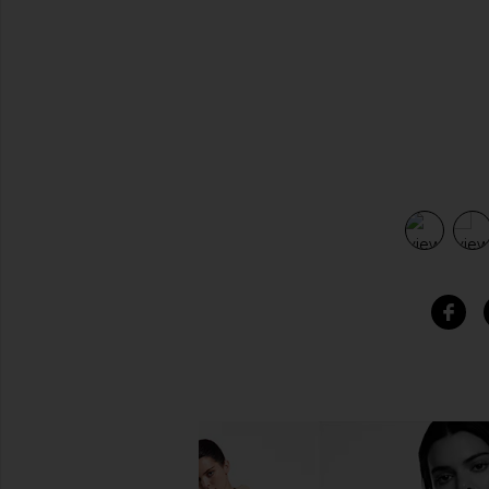
ilver in Silver Fox
view 4 of 4 Proportion of blu Short Sleeve Long Dress in Silv