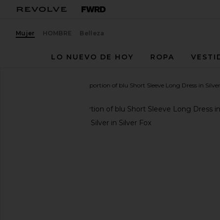
Mujer
HOMBRE
Belleza
LO NUEVO DE HOY
ROPA
VESTI
theProportionofBlu
Proportion of blu Short Sleeve Long Dress in Silve
favoritoProportion of blu Short Sleeve Long Dress in
diapositivas anteriores