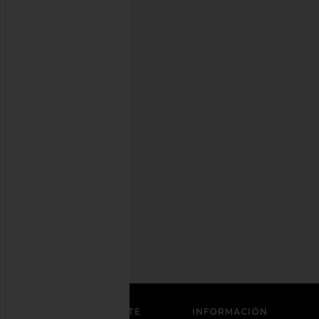
mejor
amiga
con
estilo.
Puedes
cancelar
tu
suscripción
cuando
quieras.
Política
de
Privacidad
Dirección
de
correo
REGÍSTRATE
ATENCIÓN AL CLIENTE
INFORMACIÓN