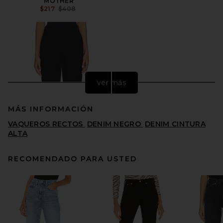
MOTHER
PRECIO ANTERIOR:
$217
$408
ver más
MÁS INFORMACIÓN
VAQUEROS RECTOS
DENIM NEGRO
DENIM CINTURA
ALTA
RECOMENDADO PARA USTED
EAVES Jodi Classic Suiting
Cropped Pant in Black
EAVES
PRECIO ANTERIOR:
$149
$229