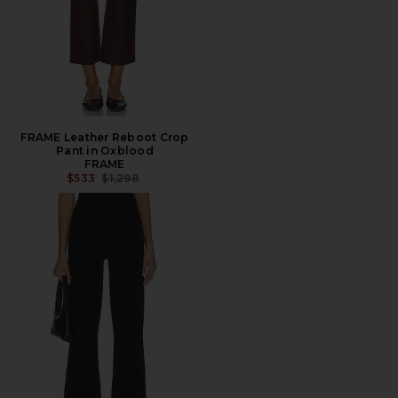
FRAME Leather Reboot Crop
Pant in Oxblood
FRAME
PRECIO ANTERIOR:
$533
$1,298