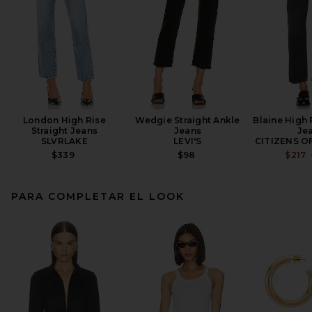
London High Rise
Wedgie Straight Ankle
Blaine High 
Straight Jeans
Jeans
Je
SLVRLAKE
LEVI'S
CITIZENS O
$339
$98
$217
PARA COMPLETAR EL LOOK
AGOLDE 90s Pinch Waist
High Rise Straight Jeans in
Crushed
AGOLDE
$218