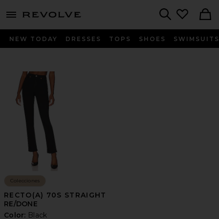
menu - shows more content
Revolve, Apparel & Fashion
Search
NEW TODAY
DRESSES
TOPS
SHOES
SWIMSUIT
Colecciones
RECTO(A) 70S STRAIGHT
RE/DONE
Color:
Black