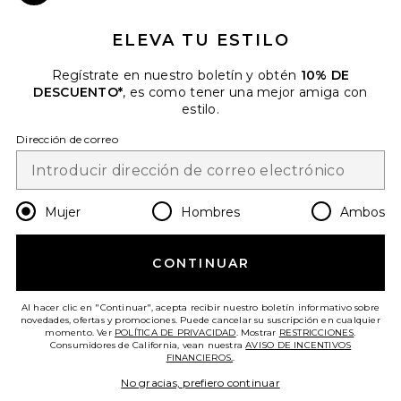
Close Modal
CORREO ELECTRÓNICO. PUEDE RETIRARSE EN
CUALQUIER MOMENTO.
POLÍTICA DE PRIVACIDAD
ELEVA TU ESTILO
EMAIL ADDRESS
Regístrate en nuestro boletín y obtén
10% DE
DESCUENTO*
, es como tener una mejor amiga con
estilo.
Sign Up
Dirección de correo
Helsa The 1950s Jean in Dark
es
USD
Change Country Regions Preferences
Blue
HELSA
Mujer
Hombres
Ambos
$378
¡AYÚDANOS A MEJORAR!
CONTINUAR
HAZ UNA BREVE ENCUESTA SOBRE LA VISITA DE HOY.
¡VAMOS!
Al hacer clic en "Continuar", acepta recibir nuestro boletín informativo sobre
novedades, ofertas y promociones. Puede cancelar su suscripción en cualquier
momento. Ver
POLÍTICA DE PRIVACIDAD
. Mostrar
RESTRICCIONES
.
Consumidores de California, vean nuestra
AVISO DE INCENTIVOS
ATENCIÓN AL CLIENTE
FINANCIEROS.
.
No gracias, prefiero continuar