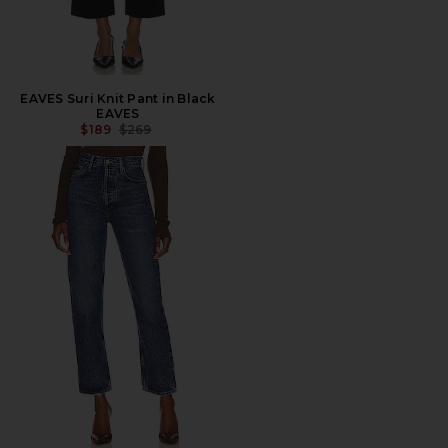
EAVES Suri Knit Pant in Black
EAVES
PRECIO ANTERIOR:
$189
$269