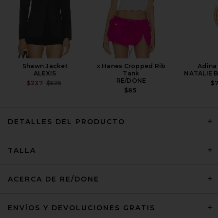
Shawn Jacket
x Hanes Cropped Rib
Adina
ALEXIS
Tank
NATALIE 
RE/DONE
PREVIOUS PRICE:
$237
$525
$
$85
DETALLES DEL PRODUCTO
Citizens of Humanity Faye
Vintage Straight Pants in
TALLA
Chocolate
CITIZENS OF HUMANITY
PRECIO ANTERIOR:
$95
$498
ACERCA DE RE/DONE
ENVÍOS Y DEVOLUCIONES GRATIS