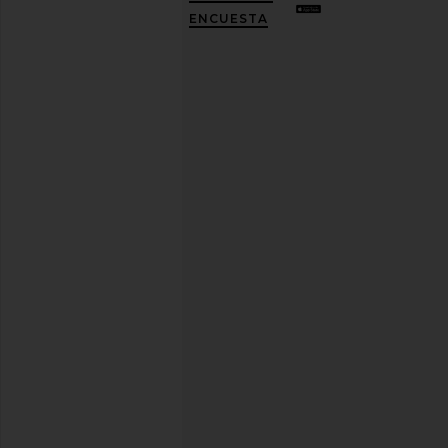
10%
ENCUESTA
DESCUENTO
.
Es
como
tener
una
mejor
amiga
con
estilo.
Puedes
cancelar
tu
suscripción
cuando
quieras.
Política
de
Privacidad
Dirección
de
correo
REGÍSTRATE