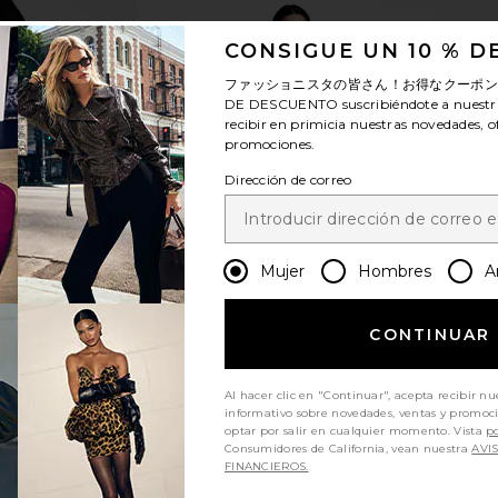
CONSIGUE UN 10 % 
ファッショニスタの皆さん！お得なクーポ
DE DESCUENTO
suscribiéndote a nuestr
recibir en primicia nuestras novedades, o
promociones.
Dirección de correo
Mujer
Hombres
A
CONTINUAR
Al hacer clic en "Continuar", acepta recibir nu
informativo sobre novedades, ventas y promoc
optar por salir en cualquier momento. Vista
po
Consumidores de California, vean nuestra
AVI
FINANCIEROS.