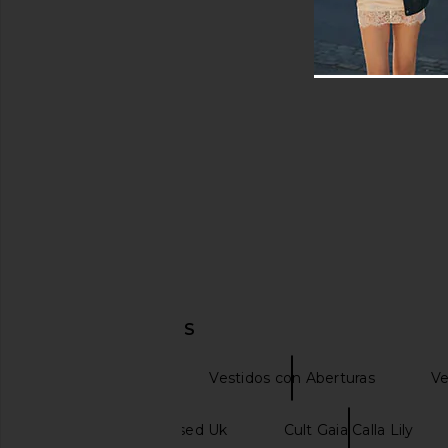
DESCUBRIR MÁS
Vestidos Mini
Vestidos con Aberturas
Ve
Never Fully Dressed Uk
Cult Gaia Calla Lily