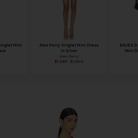
inglet Mini
Alex Perry Singlet Mini Dress
EAVES Da
low
in Silver
Mini D
Alex Perry
$1,386
$1,800