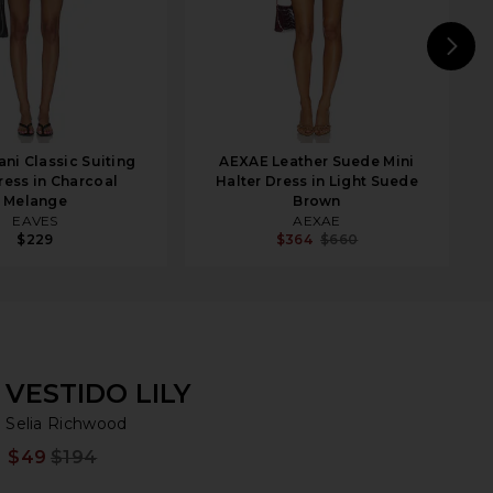
N
ni Classic Suiting
AEXAE Leather Suede Mini
ress in Charcoal
Halter Dress in Light Suede
Melange
Brown
EAVES
AEXAE
$229
$364
$660
VESTIDO LILY
Se
bran
Selia Richwood
$49
$194
Prev