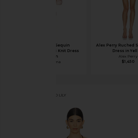
David Koma Sequin
Alex Perry Ruched S
Embroidered Mini Knit Dress
Dress in Yel
in Green
Alex Perry
$1,450
David Koma
$700
Selia Richwood
VESTIDO LILY
favoritoSelia Richwood Lily Dress in Brown