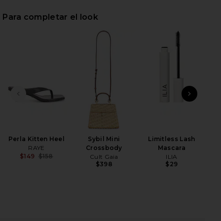
Para completar el look
iew 2 of 3 VESTIDO LILY in Brown
view
HARE LILY DRESS IN BROWN ON FACEBOOK (OPENS 
HARE LILY DRESS IN BROWN ON TWITTER (OPENS I
HARE LILY DRESS IN BROWN ON PINTEREST (OPENS 
DIAPOSITIVA ANTERIOR
SIGU
Bál
Perla Kitten Heel
Sybil Mini
Limitless Lash
RAYE
Crossbody
Mascara
$149
$158
Cult Gaia
ILIA
Previous price:
$398
$29