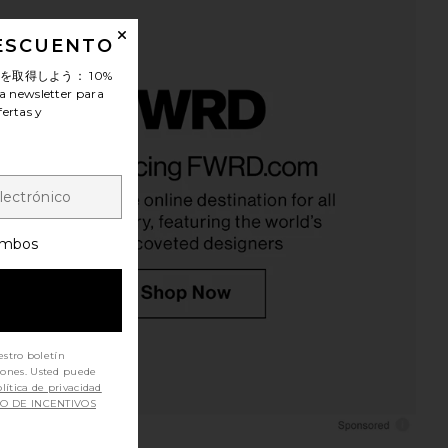
DESCUENTO
ンを取得しよう：
10%
a newsletter para
fertas y
mbos
estro boletín
iones. Usted puede
lítica de privacidad
SO DE INCENTIVOS