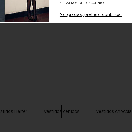
*TÉRMINOS DE DESCUENTO
No gracias, prefiero continuar
stidos Halter
Vestidos ceñidos
Vestidos chocola