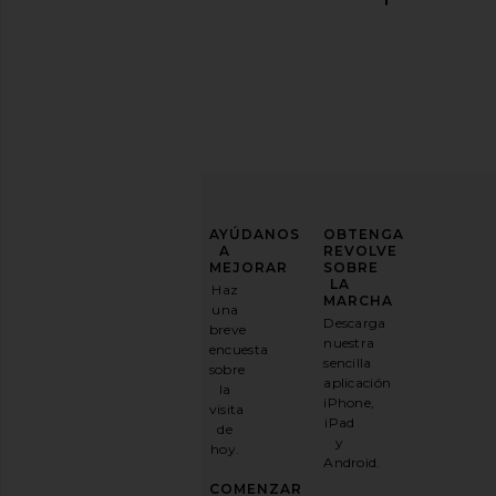
MEJORA
AYÚDANOS
OBTENGA
TU
A
REVOLVE
JUEGO
MEJORAR
SOBRE
DE
LA
Haz
MODA
MARCHA
una
Descarga
breve
Suscríbase
nuestra
encuesta
a
sencilla
sobre
nuestro
aplicación
la
boletín
iPhone,
visita
por
iPad
de
correo
y
hoy.
electrónico
Android.
y
CONSIGUE
COMENZAR
UN