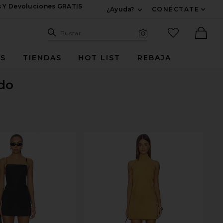
s Y Devoluciones GRATIS
¿Ayuda?
CONÉCTATE
Expandir Para Informac
Sitio de búsqueda
artículos fav
Buscar
Búsqueda visual
Ther
ES
TIENDAS
HOT LIST
REBAJA
do