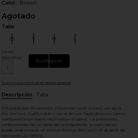
Color:
Brown
Agotado
Talla:
Por 
XS
S
M
L
Talla:
Talla:
Talla:
Talla:
correo
electrónico
Notificarme
ientes diapositivas
O envía una solicitud de pedido especial
Descripción
Talla
, Cu
92% poliamida, 8% elastano. Importado. Lavar a mano con agua
fría. Sin forro. Cuello halter y cierres de lazo. Tejido de punto ligero y
transparente con diseño recortado en el lateral.. La prenda está
confeccionada con un tejido semitransparente, la ropa interior
puede verse a través. Nº artículo Revolve SRIC-WD1. Nº de estilo del
fabricante LILY DRESS.