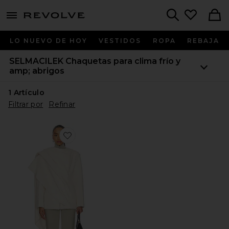
menu - shows more content
Revolve, Apparel & Fashion
Search
LO NUEVO DE HOY
VESTIDOS
ROPA
REBAJA
SELMACILEK
Chaquetas para clima frío y
amp; abrigos
1
Art­ículo
Filtrar por
Refinar
Favorite ABRIGO CAPA