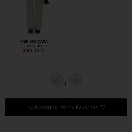
ABRIGO CAPA
SELMACILEK
Previous price:
$160
$640
page
of 1, currently selected
1
Add designer to My Favorites