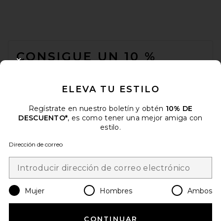
FOOTER
CONSIGUE UN 10 %
CLOSE MODAL
DESCUENTO
ELEVA TU ESTILO
Cuando se suscribe a nuestro boletín enviando su correo
electrónico. Puede retirarse en cualquier momento.
política de
privacidad
Regístrate en nuestro boletín y obtén
10% DE
DESCUENTO*
, es como tener una mejor amiga con
Email Address
estilo.
Dirección de correo
Sign Up
Mujer
Hombres
Ambos
es
USD
Change Country Regions Preferences
CONTINUAR