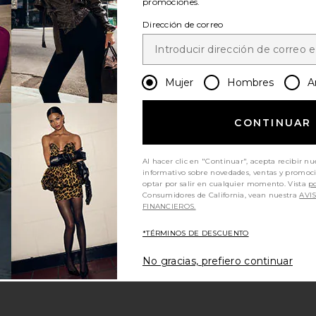
promociones.
Dirección de correo
Mujer
Hombres
A
CONTINUAR
Al hacer clic en "Continuar", acepta recibir nu
informativo sobre novedades, ventas y promoc
optar por salir en cualquier momento. Vista
po
Consumidores de California, vean nuestra
AVI
FINANCIEROS.
*TÉRMINOS DE DESCUENTO
No gracias, prefiero continuar