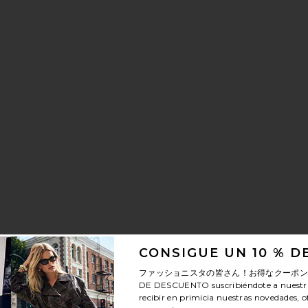
CONSIGUE UN 10 % 
ファッショニスタの皆さん！お得なクーポ
DE DESCUENTO
suscribiéndote a nuestr
recibir en primicia nuestras novedades, o