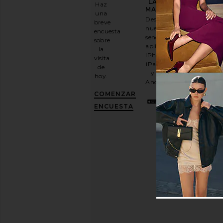
DE
LA
Haz
MODA
MARCHA
una
Descarga
breve
Suscríbase
nuestra
encuesta
a
sencilla
sobre
nuestro
aplicación
la
boletín
iPhone,
visita
por
iPad
de
correo
y
hoy.
electrónico
Android.
y
CONSIGUE
COMENZAR
UN
10%
ENCUESTA
DESCUENTO
.
Es
como
tener
una
mejor
amiga
con
estilo.
Puedes
cancelar
tu
suscripción