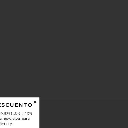
DESCUENTO
ンを取得しよう：
10%
a newsletter para
fertas y