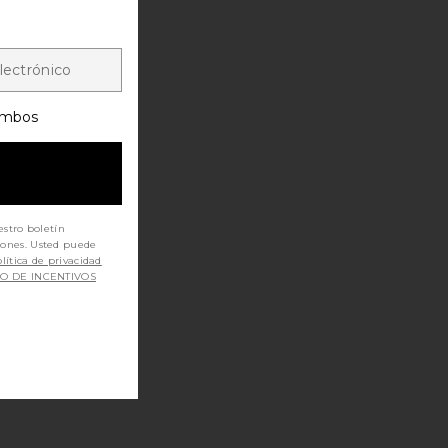
mbos
estro boletín
iones. Usted puede
lítica de privacidad
SO DE INCENTIVOS