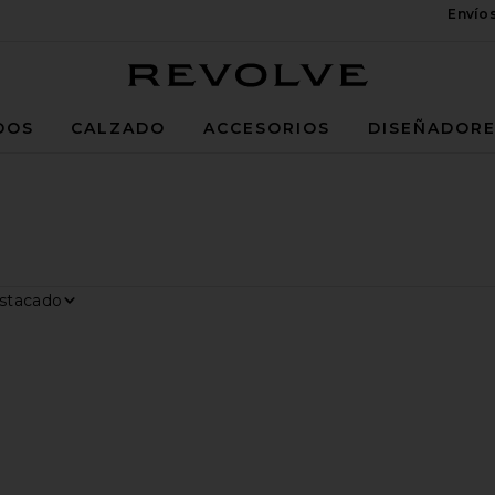
Envío
Revolve
DOS
CALZADO
ACCESORIOS
DISEÑADOR
ar por
trar