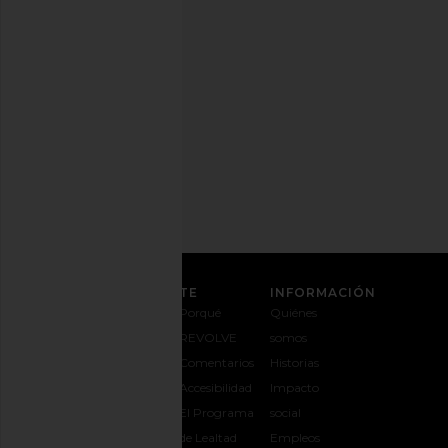
cuando
quieras.
Política
de
Privacidad
Dirección
de
correo
REGÍSTRATE
ATENCIÓN AL CLIENTE
INFORMACIÓN
Contáctanos
Envíos y
Porqué
Quiénes
1-888-442-
entregas
REVOLVE
somos
5830
Cambios y
Comentarios
Historias
Opciones de
devoluciones
Accesibilidad
Impacto
pago
Guía de
El Programa
social
Preguntas
tallas
de Lealtad
Empleos