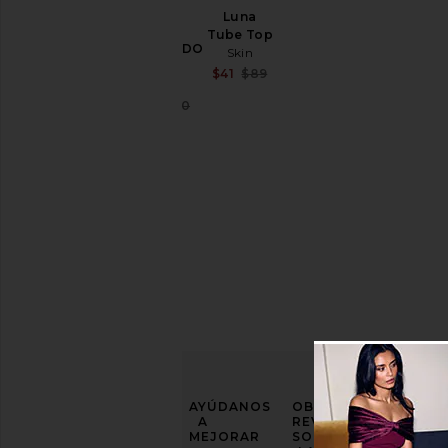
Color
Luna
Tube Top
MINIVESTIDO
Skin
KAYRA
Precio
Sale price:
$41
$89
Skin
Previous price:
Sale price:
$90
$140
Previous price:
MEJORA
AYÚDANOS
OBTENGA
TU
A
REVOLVE
JUEGO
MEJORAR
SOBRE