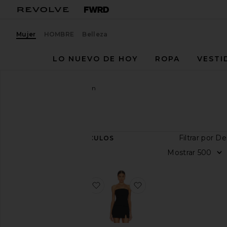
Mujer
HOMBRE
Belleza
LO NUEVO DE HOY
ROPA
VESTI
Mujer
Diseñadores
Skin
Skin
Filtr
2
ARTÍCULOS
Categoría
Mos
Vestidos
Tops
favoritoMINIVESTIDO KAYRA
favoritoLuna Tube Top
Talla