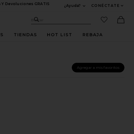
s Y Devoluciones GRATIS
¿Ayuda?
CONÉCTATE
Expandir Para Informac
Sitio de búsqueda
artículos fav
Buscar
Ther
ES
TIENDAS
HOT LIST
REBAJA
Agregar a mis favoritos