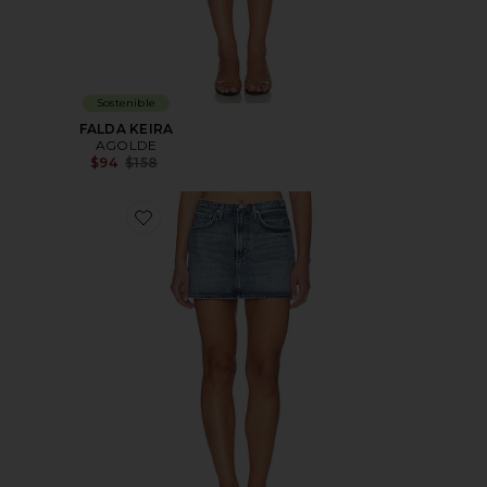
Sostenible
FALDA KEIRA
AGOLDE
Previous price:
$94
$158
Favorite FALDA KEIRA