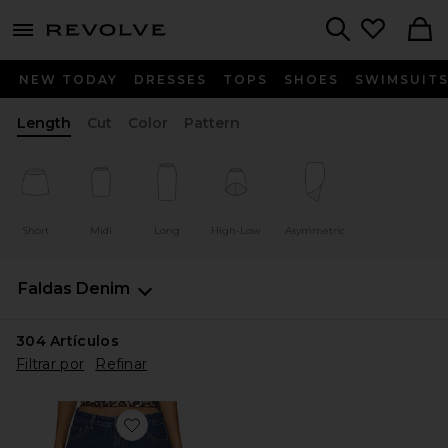
menu - shows more content
Revolve, Apparel & Fashion
Search
NEW TODAY
DRESSES
TOPS
SHOES
SWIMSUIT
Length
Cut
Color
Pattern
Short
Midi
Long
High-Low
Asymmetric
Faldas
Denim
304
Artículos
Filtrar por
Refinar
Favorite FALDA-PANTALÓN TAYLER