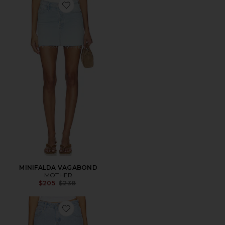
Favorite MINIFALDA VAGABOND
MINIFALDA VAGABOND
MOTHER
Previous price:
$205
$238
Favorite FALDA 99