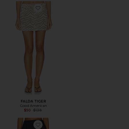
Favorite FALDA TIGER
FALDA TIGER
Good American
Previous price:
$50
$138
Favorite FALDA ANJA