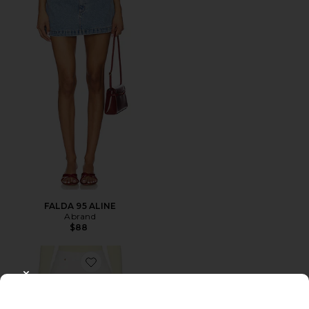
FALDA 95 ALINE
Abrand
$88
Favorite FALDA
CLOSE MODAL