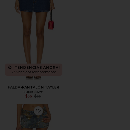
¡TENDENCIAS AHORA!
23 vendidos recientemente
FALDA-PANTALÓN TAYLER
superdown
Previous price:
$56
$65
Favorite FALDA STUDDED DENIM MINI