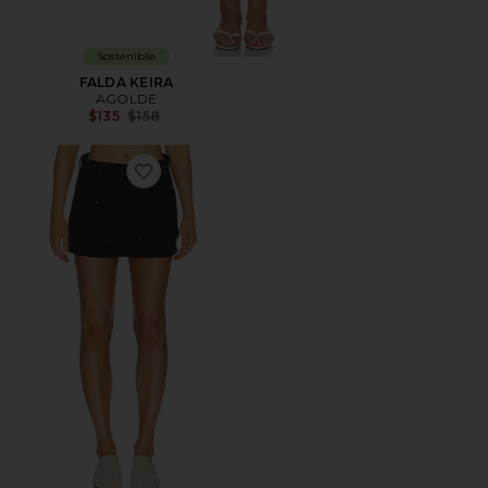
Sostenible
FALDA KEIRA
AGOLDE
Previous price:
$135
$158
Favorite FALDA CARGO