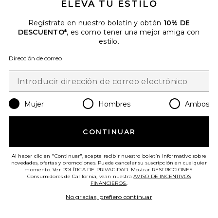
ELEVA TU ESTILO
Regístrate en nuestro boletín y obtén
10% DE
DESCUENTO*
, es como tener una mejor amiga con
estilo.
Dirección de correo
¡TENDENCIAS AHORA!
5 vendidos recientemente
Mujer
Hombres
Ambos
FALDA
CONTINUAR
BLANKNYC
$98
Al hacer clic en "Continuar", acepta recibir nuestro boletín informativo sobre
novedades, ofertas y promociones. Puede cancelar su suscripción en cualquier
Favorite FALDA 99
momento. Ver
POLÍTICA DE PRIVACIDAD
. Mostrar
RESTRICCIONES
.
Consumidores de California, vean nuestra
AVISO DE INCENTIVOS
FINANCIEROS.
.
No gracias, prefiero continuar