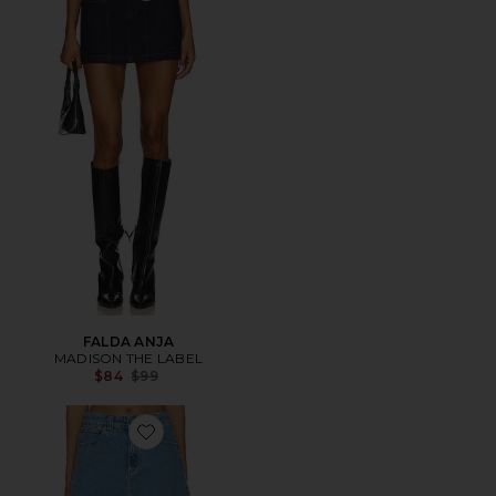
FALDA ANJA
MADISON THE LABEL
Previous price:
$84
$99
Favorite MINIFALDA 95