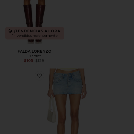
¡TENDENCIAS AHORA!
14 vendidos recientemente
FALDA LORENZO
Bardot
Previous price:
$105
$129
Favorite MINIFALDA LANEY