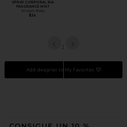
SPRAY CORPORAL RIA
FRAGRANCE MIST
Smooch Body
$24
page
of 1, currently selected
1
Add designer to My Favorites
FOOTER
CONSIGUE UN 10 %