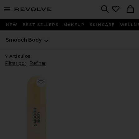
menu - shows more content
Revolve, Apparel & Fashion
Search
NEW
BEST SELLERS
MAKEUP
SKINCARE
WELLN
Smooch Body
7
Artículos
Filtrar por
Refinar
Favorite SPRAY CORPORAL NIKKI FRAGRANCE MIST