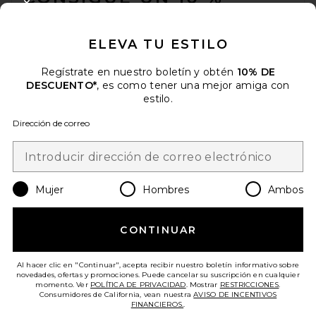
CLOSE MODAL
DESCUENTO
ELEVA TU ESTILO
Cuando se suscribe a nuestro boletín enviando su correo
electrónico. Puede retirarse en cualquier momento.
política de
privacidad
Regístrate en nuestro boletín y obtén
10% DE
DESCUENTO*
, es como tener una mejor amiga con
Email Address
estilo.
Dirección de correo
Sign Up
Mujer
Hombres
Ambos
es
USD
Change Country Regions Preferences
CONTINUAR
¡AYÚDANOS A MEJORAR!
Haz una breve encuesta sobre la visita de hoy.
¡Vamos!
Al hacer clic en "Continuar", acepta recibir nuestro boletín informativo sobre
novedades, ofertas y promociones. Puede cancelar su suscripción en cualquier
momento. Ver
POLÍTICA DE PRIVACIDAD
. Mostrar
RESTRICCIONES
.
Consumidores de California, vean nuestra
AVISO DE INCENTIVOS
ATENCIÓN AL CLIENTE
FINANCIEROS.
.