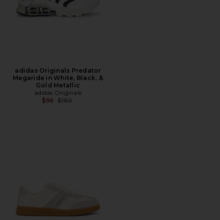
adidas Originals Predator
Megaride in White, Black, &
Gold Metallic
adidas Originals
Precio anterior:
$96
$160