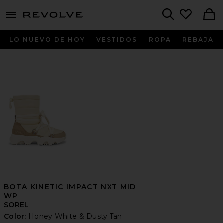
menu - shows more content
Revolve, Apparel & Fashion
Search
LO NUEVO DE HOY
VESTIDOS
ROPA
REBAJA
BOTA KINETIC IMPACT NXT MID
WP
SOREL
Color:
Honey White & Dusty Tan