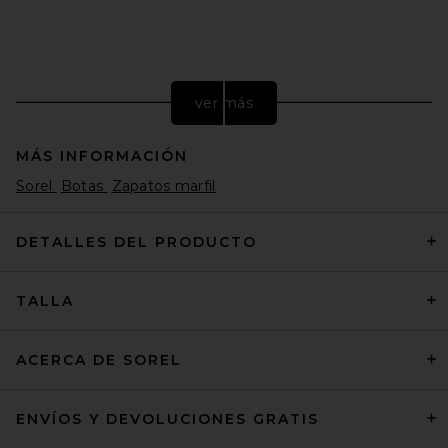
ver más
MÁS INFORMACIÓN
Sorel
Botas
Zapatos marfil
DETALLES DEL PRODUCTO
TALLA
Nike Moon Shoe OG SP
Sneaker in Sail, Chlorophyll, &
Light Bone
Nike
ACERCA DE SOREL
$105
ENVÍOS Y DEVOLUCIONES GRATIS