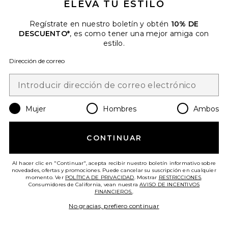
ELEVA TU ESTILO
Cuando se suscribe a nuestro boletín enviando su correo
electrónico. Puede retirarse en cualquier momento.
política de
Regístrate en nuestro boletín y obtén
10% DE
privacidad
DESCUENTO*
, es como tener una mejor amiga con
estilo.
Email Address
Dirección de correo
Sign Up
Mujer
Hombres
Ambos
es
USD
Change Country Regions Preferences
CONTINUAR
¡AYÚDANOS A MEJORAR!
Al hacer clic en "Continuar", acepta recibir nuestro boletín informativo sobre
Haz una breve encuesta sobre la visita de hoy.
¡Vamos!
novedades, ofertas y promociones. Puede cancelar su suscripción en cualquier
momento. Ver
POLÍTICA DE PRIVACIDAD
. Mostrar
RESTRICCIONES
.
Consumidores de California, vean nuestra
AVISO DE INCENTIVOS
FINANCIEROS.
.
ATENCIÓN AL CLIENTE
No gracias, prefiero continuar
© EMINENT, INC. (UNA EMPRESA DEL GRUPO REVOLVE). SE RESERVA TODOS