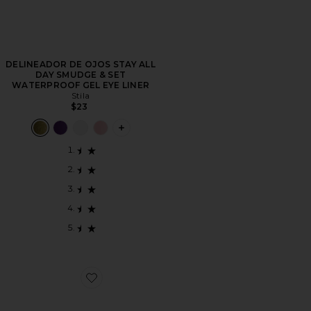
DELINEADOR DE OJOS STAY ALL
DAY SMUDGE & SET
WATERPROOF GEL EYE LINER
Stila
$23
PLUS ICON TO SEE MORE OPTIONS F
Favorite PALETA DE SOMBRAS POCKET PLAY BER