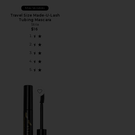
Más Vendido
Travel Size Made-U-Lash
Tubing Mascara
Stila
$16
Favorite Made-U-Lash Length & Define Tubing Mascar