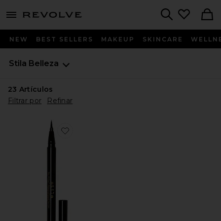
menu - shows more content
Revolve, Apparel & Fashion
Search
NEW
BEST SELLERS
MAKEUP
SKINCARE
WELLN
Stila
Belleza
23
Artículos
Filtrar por
Refinar
Favorite DELINEADOR DE OJOS STAY ALL DAY