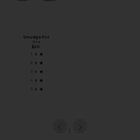
Smudge Pot
Stila
$20
page
of 1, currently selected
1