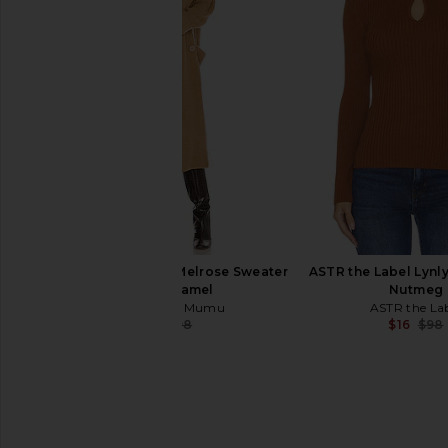
Tularosa Laura Reversible Jacket in
SEVEN WONDERS Kat
Chocolate Brown & Cream
Sleeve Top in Blac
Tularosa
SEVEN WOND
$137
$279
$45
$119
Previous price:
Show Me Your Mumu Melrose Sweater
ASTR the Label Lynly
Jacket in Camel
Nutmeg
Show Me Your Mumu
ASTR the La
$98
$198
$16
$98
Previous price: