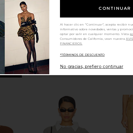
e
in Cream
CONTINUAR
4th & Reckless
A
$35
$82
Previous price:
Previous price:
Al hacer clic en "Continuar", acepta recibir nu
informativo sobre novedades, ventas y promoc
optar por salir en cualquier momento. Vista
po
Consumidores de California, vean nuestra
AVI
FINANCIEROS.
*TÉRMINOS DE DESCUENTO
No gracias, prefiero continuar