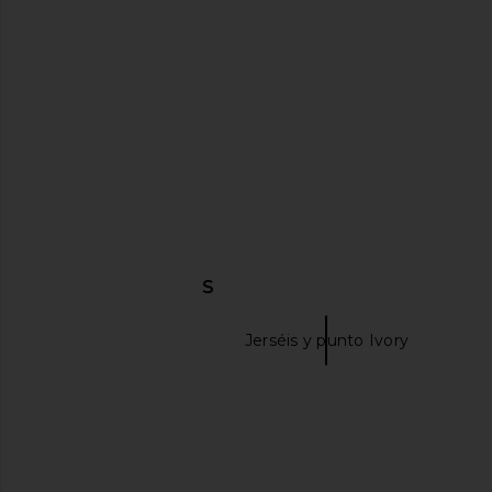
Elodie Laon Crew Sweater in Deep
4th & Reckless Hayden
Mahogany
in Stripe
Elodie the Label
4th & Reckle
$82
$41
$98
Previous price:
DESCUBRIR MÁS
Jerséis y punto
Jerséis y punto Ivory