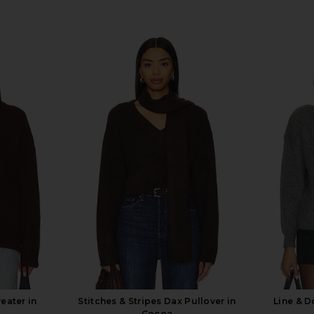
eater in
Stitches & Stripes Dax Pullover in
Line & D
Cocoa