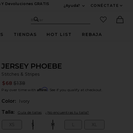
s Y Devoluciones GRATIS
¿Ayuda?
CONÉCTATE
Expandir Para Informac
Sitio de búsqueda
artículos fav
Buscar
Ther
ES
TIENDAS
HOT LIST
REBAJA
JERSEY PHOEBE
St
bran
Stitches & Stripes
$68
$138
Prev
Affirm
Pay over time with
. See if you qualify at checkout.
Color:
Ivory
Plea
Talla:
Guía de tallas
¿No encuentras tu talla?
XS
S
M
L
XL
Size:
Size:
Size:
Size:
Size: