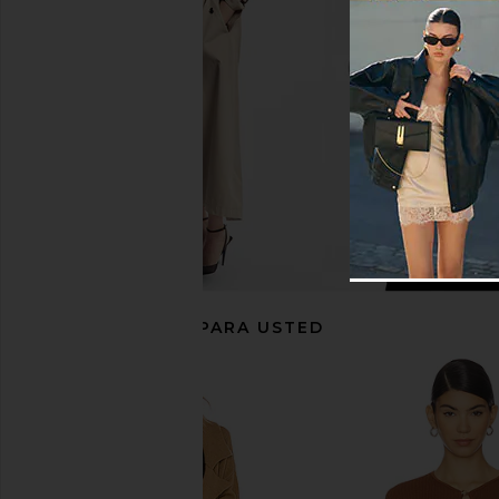
Taupe
Chocolat
ASTR the Label
SNDYS
$44
$109
$40
$109
Previous price:
RECOMENDADO PARA USTED