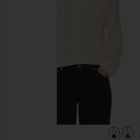
diapositivas anteriores
view 5 of 4 JERSEY PHOEBE in Ivory