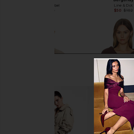
ASTR the Label
Line & Dot
$48
$119
$50
$102
Previous price:
ASTR the Label Silvana Sweater in
SNDYS Hayley Zip 