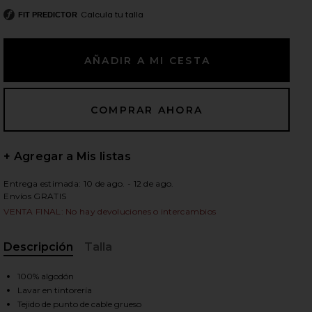
Calcula tu talla
FIT PREDICTOR
ientes diapositivas
+ Agregar a Mis listas
Entrega estimada: 10 de ago. - 12 de ago.
Envíos GRATIS
VENTA FINAL: No hay devoluciones o intercambios
Descripción
Talla
, Cu
100% algodón
iew 2 of 4 JERSEY PHOEBE in Ivory
view
Lavar en tintorería
Tejido de punto de cable grueso