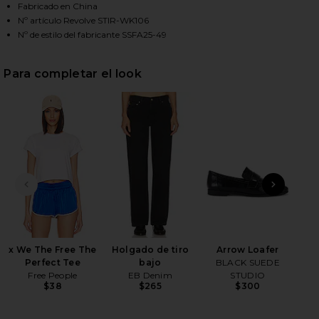
Fabricado en China
Nº artículo Revolve STIR-WK106
Nº de estilo del fabricante SSFA25-49
HARE PHOEBE PULLOVER IN IVORY ON FACEBOOK (O
HARE PHOEBE PULLOVER IN IVORY ON TWITTER (OP
HARE PHOEBE PULLOVER IN IVORY ON PINTEREST (
Para completar el look
DIAPOSITIVA ANTERIOR
SIGU
Gai
M
x We The Free The
Holgado de tiro
Arrow Loafer
Perfect Tee
bajo
BLACK SUEDE
Free People
EB Denim
STUDIO
$38
$265
$300