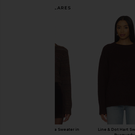
ARTÍCULOS SIMILARES
ASTR the Label Dasia Sweater in
Line & Dot Hart Sw
Brown
Burgundy