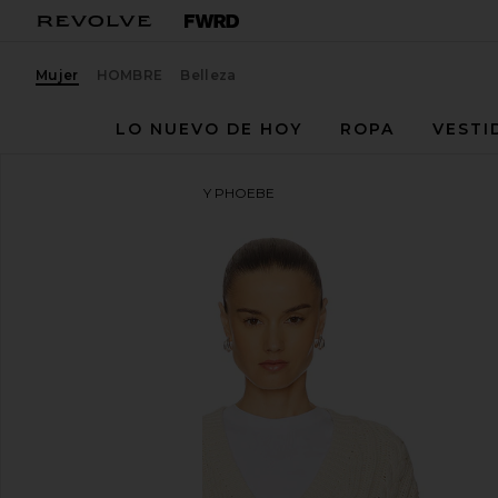
Mujer
HOMBRE
Belleza
LO NUEVO DE HOY
ROPA
VESTI
Stitches & Stripes
JERSEY PHOEBE
favoritoStitches & Stripes Phoebe Pullover in Ivory