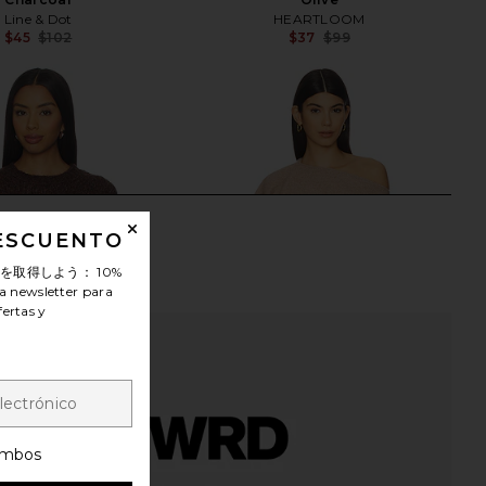
Line & Dot
HEARTLOOM
$45
$102
$37
$99
Previous price:
Previ
DESCUENTO
ンを取得しよう：
10%
a newsletter para
fertas y
mbos
abel Archer Sweater in
ALL THE WAYS Beth Cape in