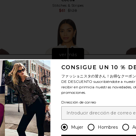
Stitches & Stripes
$61
$128
Previous price:
Previous price:
ver más
CONSIGUE UN 10 % 
ファッショニスタの皆さん！お得なクーポ
DE DESCUENTO
suscribiéndote a nuestr
recibir en primicia nuestras novedades, o
promociones.
Dirección de correo
Mujer
Hombres
A
Jumper in
4th & Reckless Jess Knit Cardigan
ASTR the L