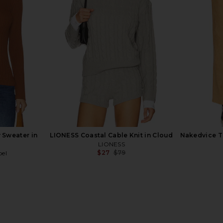
arina Long
SEVEN WONDERS Katarina Long
BLANKNY
k Cherry
Sleeve Top in Cream
Bombe
ERS
SEVEN WONDERS
$45
$119
Previous price:
Previous price:
 Sweater in
LIONESS Coastal Cable Knit in Cloud
Nakedvice Th
LIONESS
$27
$79
bel
Previous price:
Previous price: