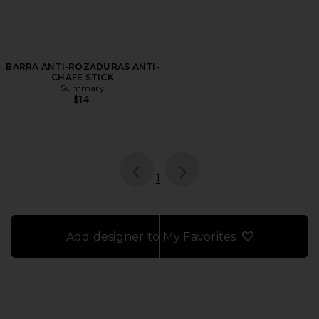
BARRA ANTI-ROZADURAS ANTI-
CHAFE STICK
Summary
$14
page
of 1, currently selected
1
Add designer to My Favorites