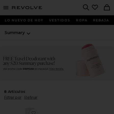
menu - shows more content
Revolve, Apparel & Fashion
Search
LO NUEVO DE HOY
VESTIDOS
ROPA
REBAJA
Summary
8
Artículos
Filtrar por
Refinar