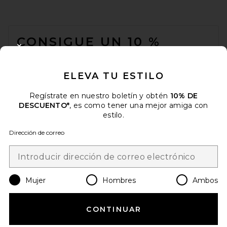
FOOTER
CONSIGUE UN 10 %
CLOSE MODAL
DESCUENTO
ELEVA TU ESTILO
Cuando se suscribe a nuestro boletín enviando su correo
electrónico. Puede retirarse en cualquier momento.
política de
privacidad
Regístrate en nuestro boletín y obtén
10% DE
DESCUENTO*
, es como tener una mejor amiga con
Email Address
estilo.
Dirección de correo
Sign Up
Mujer
Hombres
Ambos
es
USD
Change Country Regions Preferences
CONTINUAR
¡AYÚDANOS A MEJORAR!