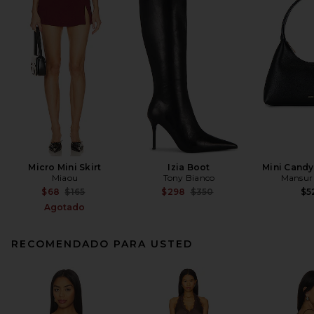
Micro Mini Skirt
Izia Boot
Mini Cand
Miaou
Tony Bianco
Mansur 
Previous price:
Previous price:
$68
$165
$298
$350
$5
Agotado
RECOMENDADO PARA USTED