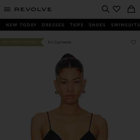
menu - shows more content
Revolve, Apparel & Fashion
Search
NEW TODAY
DRESSES
TOPS
SHOES
SWIMSUIT
Favo
Favo
En Camisola
#120 MÁS VENDIDOS