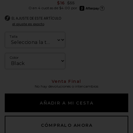
Previous price:
$16
$55
afterpay
O en 4 cuotas de $4.00 por
Más información de Afte
EL AJUSTE DE ESTE ARTÍCULO
el ajuste es exacto
Talla
Color
Venta Final
No hay devoluciones o intercambios
AÑADIR A MI CESTA
CÓMPRALO AHORA