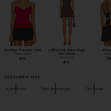
My Way Triangle Cami
x REVOLVE Stars Align
Eller
Free People
Mini Dress
I.AM
LIONESS
$30
$
$79
DESCUBRIR MÁS
superdown
Tops sin mangas
Camisolas