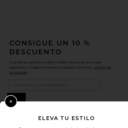
FOOTER
CONSIGUE UN 10 %
DESCUENTO
Cuando se suscribe a nuestro boletín enviando su correo
electrónico. Puede retirarse en cualquier momento.
política de
privacidad
Email Address
Sign Up
Close Modal
ELEVA TU ESTILO
es
USD
Change Country Regions Preferences