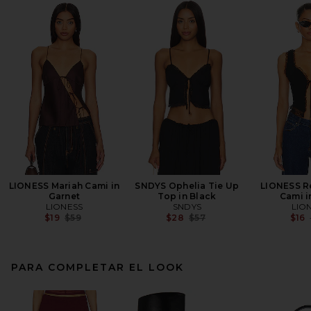
LIONESS Mariah Cami in
SNDYS Ophelia Tie Up
LIONESS R
Garnet
Top in Black
Cami i
LIONESS
SNDYS
LIO
Previous price:
Previous price:
$19
$59
$28
$57
$16
PARA COMPLETAR EL LOOK