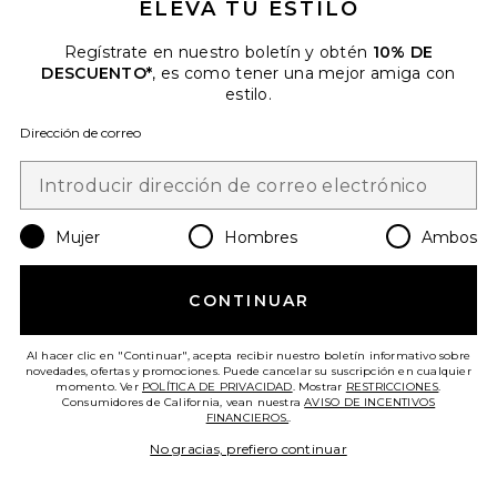
ELEVA TU ESTILO
Regístrate en nuestro boletín y obtén
10% DE
DESCUENTO*
, es como tener una mejor amiga con
estilo.
Dirección de correo
VESTIDO LENCERO LACE
TRIMMED
SWF
Mujer
Hombres
Ambos
Previous price:
$167
$378
CONTINUAR
Favorite VESTIDO DROP WAIST
Al hacer clic en "Continuar", acepta recibir nuestro boletín informativo sobre
novedades, ofertas y promociones. Puede cancelar su suscripción en cualquier
momento. Ver
POLÍTICA DE PRIVACIDAD
. Mostrar
RESTRICCIONES
.
Consumidores de California, vean nuestra
AVISO DE INCENTIVOS
FINANCIEROS.
.
No gracias, prefiero continuar