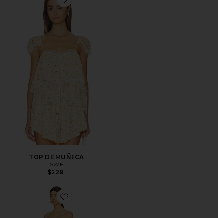
Favorite TOP DE MUÑECA
TOP DE MUÑECA
SWF
$228
Favorite MAXIVESTIDO DRESS