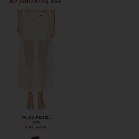
Previous price:
$67 (VENTA FINAL)
$348
Favorite FALDA PENCIL
FALDA PENCIL
SWF
Previous price:
$147
$298