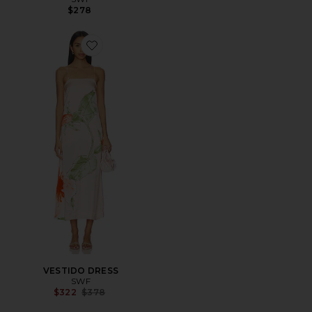
$278
Favorite VESTIDO DRESS
VESTIDO DRESS
SWF
Previous price:
$322
$378