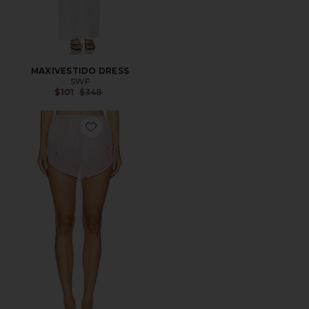
MAXIVESTIDO DRESS
SWF
Previous price:
$101
$348
Favorite Embroidered Short