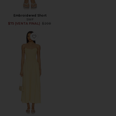
Embroidered Short
SWF
Previous price:
$75 (VENTA FINAL)
$208
Favorite VESTIDO MIDI DRESS