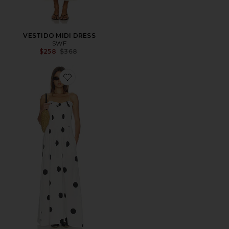
VESTIDO MIDI DRESS
SWF
Previous price:
$258
$368
Favorite MAXIVESTIDO