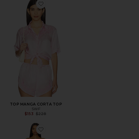
Favorite TOP MANGA CORTA TOP
TOP MANGA CORTA TOP
SWF
Previous price:
$153
$228
Favorite VESTIDO DROP WAIST