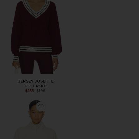
JERSEY JOSETTE
THE UPSIDE
Previous price:
$155
$196
Favorite JERSEY HARLOW