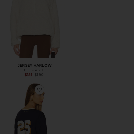
JERSEY HARLOW
THE UPSIDE
Previous price:
$151
$190
Favorite MANGA LARGA GREENWICH LENA