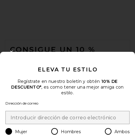
FOOTER
CONSIGUE UN 10 %
CLOSE MODAL
DESCUENTO
ELEVA TU ESTILO
Cuando se suscribe a nuestro boletín enviando su correo
electrónico. Puede retirarse en cualquier momento.
política de
privacidad
Regístrate en nuestro boletín y obtén
10% DE
DESCUENTO*
, es como tener una mejor amiga con
Email Address
estilo.
Dirección de correo
Sign Up
Mujer
Hombres
Ambos
es
USD
Change Country Regions Preferences