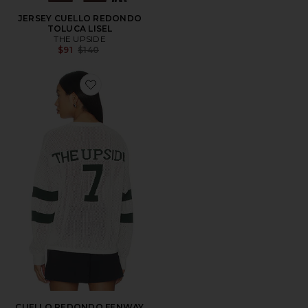
JERSEY CUELLO REDONDO
TOLUCA LISEL
THE UPSIDE
Previous price:
$91
$140
Favorite CUELLO REDONDO FENWAY SEBASTIAN
CUELLO REDONDO FENWAY