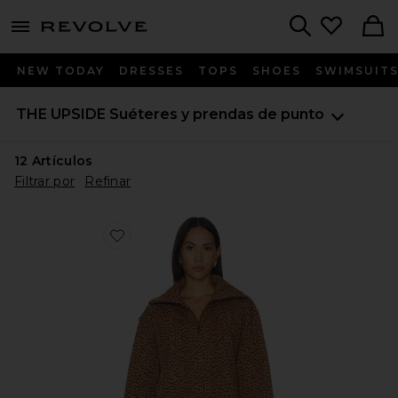
menu - shows more content
Revolve, Apparel & Fashion
Search
NEW TODAY
DRESSES
TOPS
SHOES
SWIMSUIT
THE UPSIDE
Suéteres y prendas de punto
12
Artículos
Filtrar por
Refinar
Favorite SUDADERA CON UN CUARTO DE CREMALL