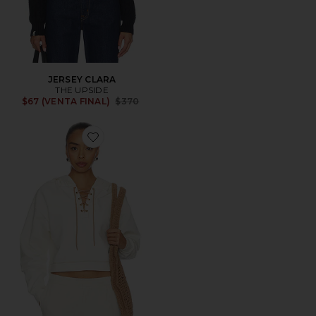
JERSEY CLARA
THE UPSIDE
Previous price:
$67 (VENTA FINAL)
$370
Favorite SUDADERA ARKANA PRIAH