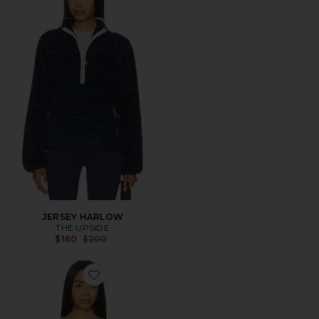
JERSEY HARLOW
THE UPSIDE
Previous price:
$160
$200
Favorite JERSEY JOSETTE