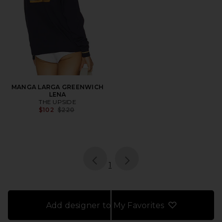
MANGA LARGA GREENWICH
LENA
THE UPSIDE
Previous price:
$102
$220
page
of 1, currently selected
1
Add designer to My Favorites