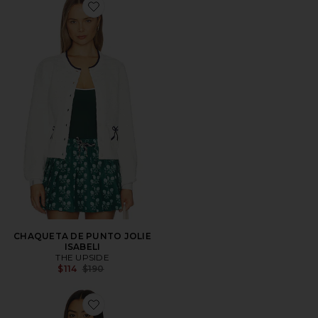
Favorite CHAQUETA DE PUNTO JOLIE ISABELI
CHAQUETA DE PUNTO JOLIE
ISABELI
THE UPSIDE
Previous price:
$114
$190
Favorite JERSEY HARLOW