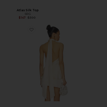
Atlas Silk Top
SRG
Precio anterior:
$147
$300