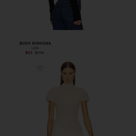
BODY ROMONA
LPA
Precio anterior:
$63
$178