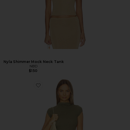
Nyla Shimmer Mock Neck Tank
NBD
$150