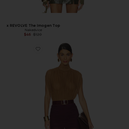
x REVOLVE The Imogen Top
Nakedvice
Precio anterior:
$46
$120