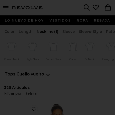
menu - shows more content
Revolve, Apparel & Fashion
Search
LO NUEVO DE HOY
VESTIDOS
ROPA
REBAJA
Color
Length
Neckline
(1)
Sleeve
Sleeve-Style
Patt
Round Neck
High Neck
Bardot Neck
Collar
V Neck
Plunging
Tops
Cuello vuelto
325
Artículos
Filtrar por
Refinar