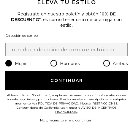
ELEVA TU ESTILO
Regístrate en nuestro boletín y obtén
10% DE
DESCUENTO*
, es como tener una mejor amiga con
estilo.
Dirección de correo
Mujer
Hombres
Ambos
CONTINUAR
Al hacer clic en "Continuar", acepta recibir nuestro boletín informativo sobre
novedades, ofertas y promociones. Puede cancelar su suscripción en cualquier
momento. Ver
POLÍTICA DE PRIVACIDAD
. Mostrar
RESTRICCIONES
.
Consumidores de California, vean nuestra
AVISO DE INCENTIVOS
FINANCIEROS.
.
No gracias, prefiero continuar
Slim Fit Long Sleeve Turtle Top
Norma Kamali
$195