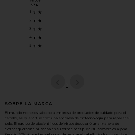
Virtue
$34
page
of 1, currently selected
1
SOBRE LA MARCA
El mundo no necesitaba otra empresa de productos de cuidado para el
cabello, así que Virtue creó una empresa de biotecnología para reparar el
pelo. El equipo de biocientíficos de Virtue descubrió una manera de
extraer queratina humana en su forma más pura (su nombre es Alpha
Keratin 60ku), que tiene el poder de reparar el cabello, incluso cuando el