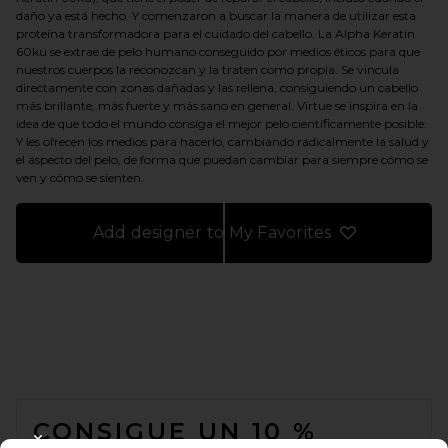
daño ya está hecho. Y comenzaron a buscar la manera de utilizar esta
proteína transformadora para el cuidado del cabello. La Alpha Keratin
60ku se extrae de pelo humano conseguido por medios éticos para que
nuestros cuerpos la reconozcan y la traten como propia. Se vincula
directamente con zonas dañadas y las rellena, consiguiendo un cabello
más brillante, más fuerte y más sano en general. Virtue se inspira en la
idea de que todo el mundo consiga el mejor pelo científicamente posible.
Y les ofrecen los medios para hacerlo, cambiando radicalmente la salud y
el aspecto del pelo, de forma que puedan cambiar para siempre cómo se
ven y cómo se sienten.
Add designer to My Favorites
FOOTER
CONSIGUE UN 10 %