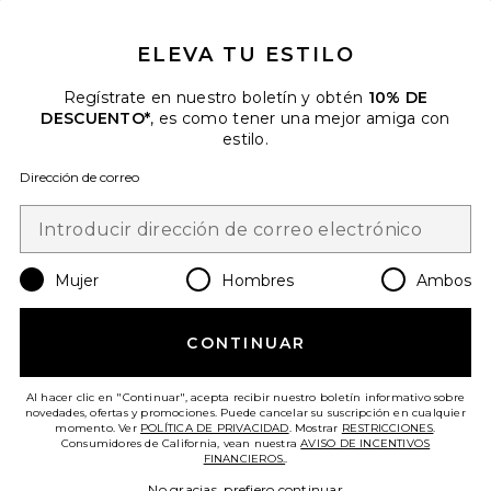
CLOSE MODAL
DESCUENTO
ELEVA TU ESTILO
Cuando se suscribe a nuestro boletín enviando su correo
electrónico. Puede retirarse en cualquier momento.
política de
privacidad
Regístrate en nuestro boletín y obtén
10% DE
DESCUENTO*
, es como tener una mejor amiga con
Email Address
estilo.
Dirección de correo
Sign Up
Mujer
Hombres
Ambos
es
USD
Change Country Regions Preferences
CONTINUAR
¡AYÚDANOS A MEJORAR!
Haz una breve encuesta sobre la visita de hoy.
¡Vamos!
Al hacer clic en "Continuar", acepta recibir nuestro boletín informativo sobre
novedades, ofertas y promociones. Puede cancelar su suscripción en cualquier
momento. Ver
POLÍTICA DE PRIVACIDAD
. Mostrar
RESTRICCIONES
.
Consumidores de California, vean nuestra
AVISO DE INCENTIVOS
ATENCIÓN AL CLIENTE
FINANCIEROS.
.
No gracias, prefiero continuar