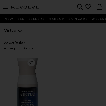
menu - shows more content
Revolve, Apparel & Fashion
Search
NEW
BEST SELLERS
MAKEUP
SKINCARE
WELLN
Virtud
22
Artículos
Filtrar por
Refinar
Favorite ACEITE PARA CABELLO HEALING